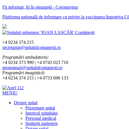
Fii informat, fii în siguranță - Coronavirus
Platforma națională de informare cu privire la vaccinarea împotriva
+4 0234 374 215
secretariat@spitalulcomanesti.ro
Programări ambulatoriu:
+4 0234 373 990 | +4 0743 023 710
programari@spitalulcomanesti.ro
Programări imagistică:
+4 0234 374 215 | +4 0733 696 133
MENIU
Despre spital
Prezentare spital
Istoricul spitalului
Personal medical
Instituții partenere
Dotare spital