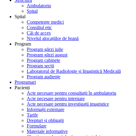
Structură
Ambulatoriu
Spital
Spital
Competențe medici
Consiliul etic
Căi de acces
Nivelul alocațiilor de hrană
Program
Program gărzi iulie
Program gărzi august
Program cabinete
Program secții
Laboratorul de Radiologie și Imagistică Medicală
Program audiențe
Programari
Pacienți
Acte necesare pentru consultații în ambulatoriu
Acte necesare pentru internare
Acte necesare pentru investigații imagistice
Informații externare
Tarife
Drepturi și obligații
Formulare
Materiale informative