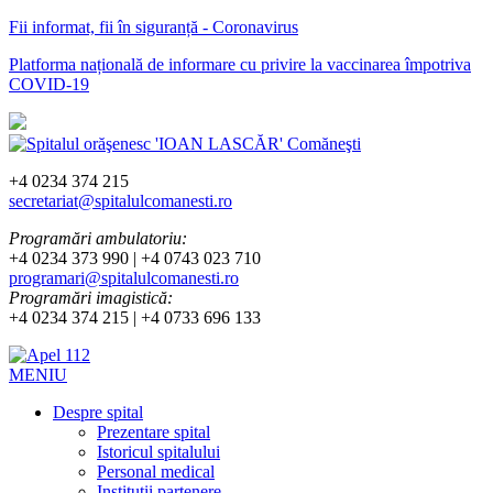
Fii informat, fii în siguranță - Coronavirus
Platforma națională de informare cu privire la vaccinarea împotriva
COVID-19
+4 0234 374 215
secretariat@spitalulcomanesti.ro
Programări ambulatoriu:
+4 0234 373 990 | +4 0743 023 710
programari@spitalulcomanesti.ro
Programări imagistică:
+4 0234 374 215 | +4 0733 696 133
MENIU
Despre spital
Prezentare spital
Istoricul spitalului
Personal medical
Instituții partenere