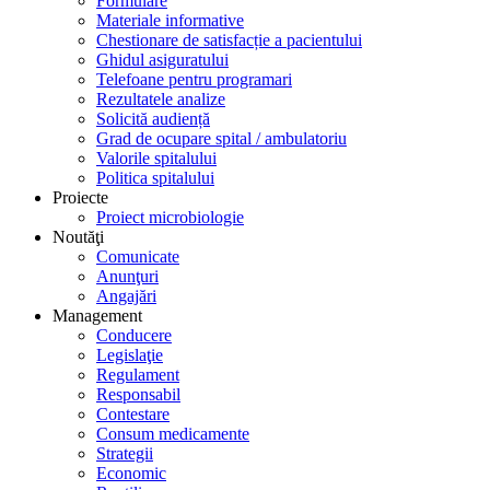
Formulare
Materiale informative
Chestionare de satisfacție a pacientului
Ghidul asiguratului
Telefoane pentru programari
Rezultatele analize
Solicită audiență
Grad de ocupare spital / ambulatoriu
Valorile spitalului
Politica spitalului
Proiecte
Proiect microbiologie
Noutăţi
Comunicate
Anunţuri
Angajări
Management
Conducere
Legislaţie
Regulament
Responsabil
Contestare
Consum medicamente
Strategii
Economic