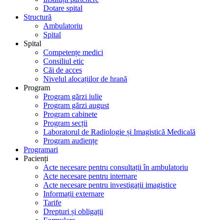
Dotare spital
Structură
Ambulatoriu
Spital
Spital
Competențe medici
Consiliul etic
Căi de acces
Nivelul alocațiilor de hrană
Program
Program gărzi iulie
Program gărzi august
Program cabinete
Program secții
Laboratorul de Radiologie și Imagistică Medicală
Program audiențe
Programari
Pacienți
Acte necesare pentru consultații în ambulatoriu
Acte necesare pentru internare
Acte necesare pentru investigații imagistice
Informații externare
Tarife
Drepturi și obligații