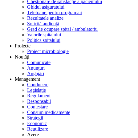
Chestionare de satisfacție a pacientului
Ghidul asiguratului
Telefoane pentru programari
Rezultatele analize
Solicită audiență
Grad de ocupare spital / ambulatoriu
Valorile spitalului
Politica spitalului
Proiecte
Proiect microbiologie
Noutăţi
Comunicate
Anunţuri
Angajări
Management
Conducere
Legislaţie
Regulament
Responsabil
Contestare
Consum medicamente
Strategii
Economic
Reutilizare
Avere