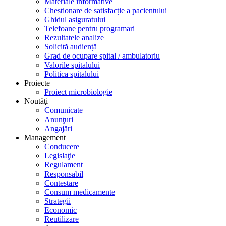
Materiale informative
Chestionare de satisfacție a pacientului
Ghidul asiguratului
Telefoane pentru programari
Rezultatele analize
Solicită audiență
Grad de ocupare spital / ambulatoriu
Valorile spitalului
Politica spitalului
Proiecte
Proiect microbiologie
Noutăţi
Comunicate
Anunţuri
Angajări
Management
Conducere
Legislaţie
Regulament
Responsabil
Contestare
Consum medicamente
Strategii
Economic
Reutilizare