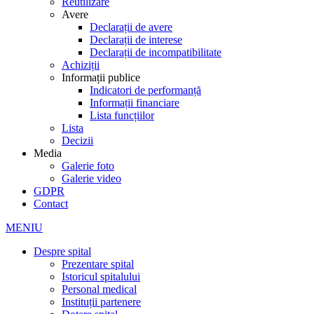
Reutilizare
Avere
Declarații de avere
Declarații de interese
Declarații de incompatibilitate
Achiziții
Informații publice
Indicatori de performanță
Informații financiare
Lista funcțiilor
Lista
Decizii
Media
Galerie foto
Galerie video
GDPR
Contact
MENIU
Despre spital
Prezentare spital
Istoricul spitalului
Personal medical
Instituții partenere