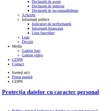
Declarații de avere
Declarații de interese
Declarații de incompatibilitate
Achiziții
Informații publice
Indicatori de performanță
Informații financiare
Lista funcțiilor
Lista
Decizii
Media
Galerie foto
Galerie video
GDPR
Contact
Sunteți aici:
Prima pagină
GDPR
Protecția datelor cu caracter personal
Politica privind prelucrarea datelor cu caracter personal