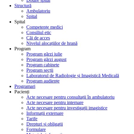
Dotare spital
Structură
Ambulatoriu
Spital
Spital
Competențe medici
Consiliul etic
Căi de acces
Nivelul alocațiilor de hrană
Program
Program gărzi iulie
Program gărzi august
Program cabinete
Program secții
Laboratorul de Radiologie și Imagistică Medicală
Program audiențe
Programari
Pacienți
Acte necesare pentru consultații în ambulatoriu
Acte necesare pentru internare
Acte necesare pentru investigații imagistice
Informații externare
Tarife
Drepturi și obligații
Formulare