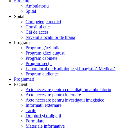
Structură
Ambulatoriu
Spital
Spital
Competențe medici
Consiliul etic
Căi de acces
Nivelul alocațiilor de hrană
Program
Program gărzi iulie
Program gărzi august
Program cabinete
Program secții
Laboratorul de Radiologie și Imagistică Medicală
Program audiențe
Programari
Pacienți
Acte necesare pentru consultații în ambulatoriu
Acte necesare pentru internare
Acte necesare pentru investigații imagistice
Informații externare
Tarife
Drepturi și obligații
Formulare
Materiale informative