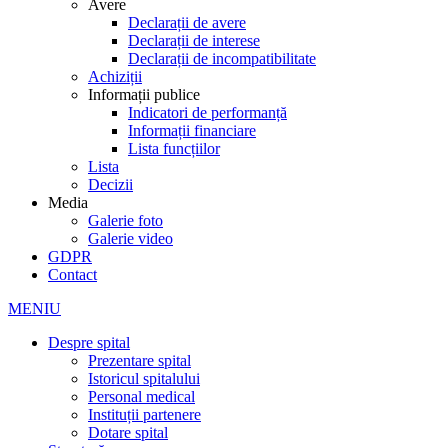
Avere
Declarații de avere
Declarații de interese
Declarații de incompatibilitate
Achiziții
Informații publice
Indicatori de performanță
Informații financiare
Lista funcțiilor
Lista
Decizii
Media
Galerie foto
Galerie video
GDPR
Contact
MENIU
Despre spital
Prezentare spital
Istoricul spitalului
Personal medical
Instituții partenere
Dotare spital