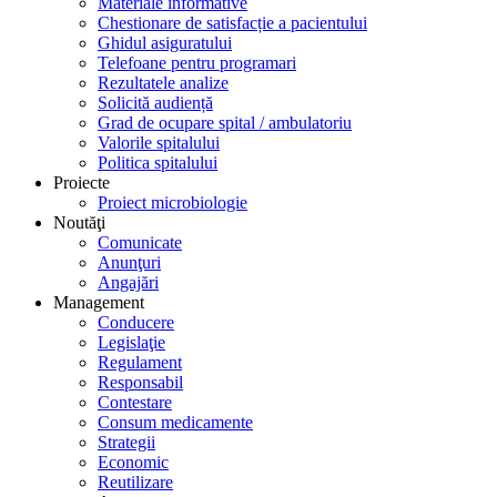
Materiale informative
Chestionare de satisfacție a pacientului
Ghidul asiguratului
Telefoane pentru programari
Rezultatele analize
Solicită audiență
Grad de ocupare spital / ambulatoriu
Valorile spitalului
Politica spitalului
Proiecte
Proiect microbiologie
Noutăţi
Comunicate
Anunţuri
Angajări
Management
Conducere
Legislaţie
Regulament
Responsabil
Contestare
Consum medicamente
Strategii
Economic
Reutilizare