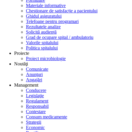
Formulare
Materiale informative
Chestionare de satisfacție a pacientului
Ghidul asiguratului
Telefoane pentru programari
Rezultatele analize
Solicită audiență
Grad de ocupare spital / ambulatoriu
Valorile spitalului
Politica spitalului
Proiecte
Proiect microbiologie
Noutăţi
Comunicate
Anunţuri
Angajări
Management
Conducere
Legislaţie
Regulament
Responsabil
Contestare
Consum medicamente
Strategii
Economic