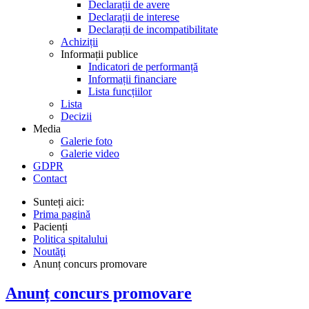
Declarații de avere
Declarații de interese
Declarații de incompatibilitate
Achiziții
Informații publice
Indicatori de performanță
Informații financiare
Lista funcțiilor
Lista
Decizii
Media
Galerie foto
Galerie video
GDPR
Contact
Sunteți aici:
Prima pagină
Pacienți
Politica spitalului
Noutăţi
Anunț concurs promovare
Anunț concurs promovare