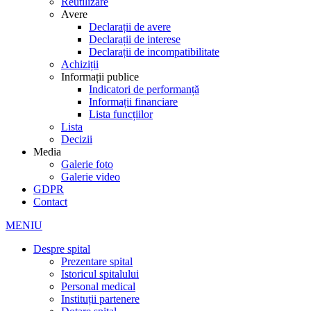
Reutilizare
Avere
Declarații de avere
Declarații de interese
Declarații de incompatibilitate
Achiziții
Informații publice
Indicatori de performanță
Informații financiare
Lista funcțiilor
Lista
Decizii
Media
Galerie foto
Galerie video
GDPR
Contact
MENIU
Despre spital
Prezentare spital
Istoricul spitalului
Personal medical
Instituții partenere