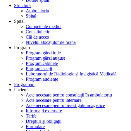
Dotare spital
Structură
Ambulatoriu
Spital
Spital
Competențe medici
Consiliul etic
Căi de acces
Nivelul alocațiilor de hrană
Program
Program gărzi iulie
Program gărzi august
Program cabinete
Program secții
Laboratorul de Radiologie și Imagistică Medicală
Program audiențe
Programari
Pacienți
Acte necesare pentru consultații în ambulatoriu
Acte necesare pentru internare
Acte necesare pentru investigații imagistice
Informații externare
Tarife
Drepturi și obligații
Formulare