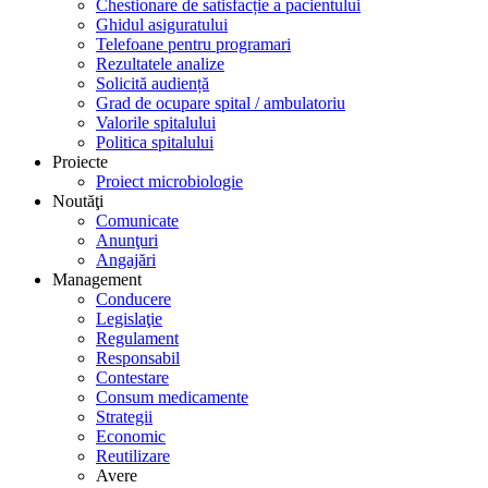
Chestionare de satisfacție a pacientului
Ghidul asiguratului
Telefoane pentru programari
Rezultatele analize
Solicită audiență
Grad de ocupare spital / ambulatoriu
Valorile spitalului
Politica spitalului
Proiecte
Proiect microbiologie
Noutăţi
Comunicate
Anunţuri
Angajări
Management
Conducere
Legislaţie
Regulament
Responsabil
Contestare
Consum medicamente
Strategii
Economic
Reutilizare
Avere