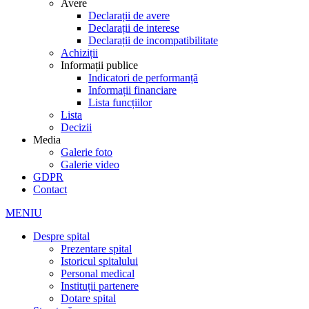
Avere
Declarații de avere
Declarații de interese
Declarații de incompatibilitate
Achiziții
Informații publice
Indicatori de performanță
Informații financiare
Lista funcțiilor
Lista
Decizii
Media
Galerie foto
Galerie video
GDPR
Contact
MENIU
Despre spital
Prezentare spital
Istoricul spitalului
Personal medical
Instituții partenere
Dotare spital