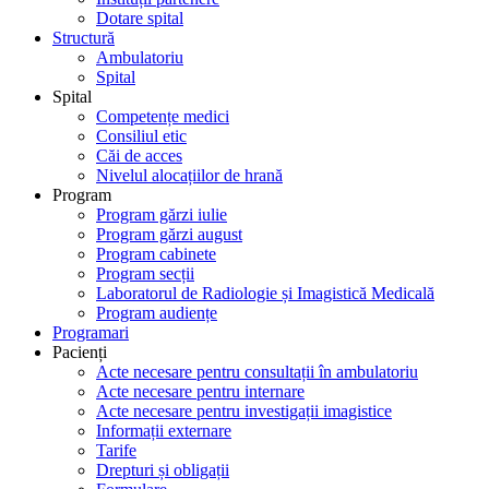
Dotare spital
Structură
Ambulatoriu
Spital
Spital
Competențe medici
Consiliul etic
Căi de acces
Nivelul alocațiilor de hrană
Program
Program gărzi iulie
Program gărzi august
Program cabinete
Program secții
Laboratorul de Radiologie și Imagistică Medicală
Program audiențe
Programari
Pacienți
Acte necesare pentru consultații în ambulatoriu
Acte necesare pentru internare
Acte necesare pentru investigații imagistice
Informații externare
Tarife
Drepturi și obligații