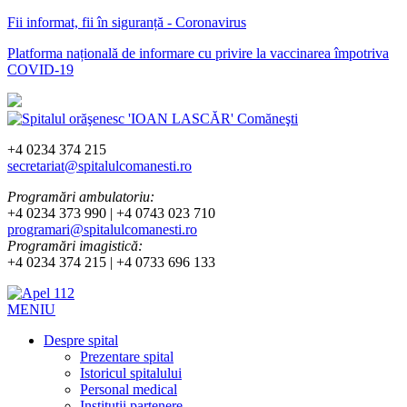
Fii informat, fii în siguranță - Coronavirus
Platforma națională de informare cu privire la vaccinarea împotriva
COVID-19
+4 0234 374 215
secretariat@spitalulcomanesti.ro
Programări ambulatoriu:
+4 0234 373 990 | +4 0743 023 710
programari@spitalulcomanesti.ro
Programări imagistică:
+4 0234 374 215 | +4 0733 696 133
MENIU
Despre spital
Prezentare spital
Istoricul spitalului
Personal medical
Instituții partenere