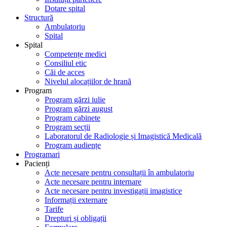
Dotare spital
Structură
Ambulatoriu
Spital
Spital
Competențe medici
Consiliul etic
Căi de acces
Nivelul alocațiilor de hrană
Program
Program gărzi iulie
Program gărzi august
Program cabinete
Program secții
Laboratorul de Radiologie și Imagistică Medicală
Program audiențe
Programari
Pacienți
Acte necesare pentru consultații în ambulatoriu
Acte necesare pentru internare
Acte necesare pentru investigații imagistice
Informații externare
Tarife
Drepturi și obligații