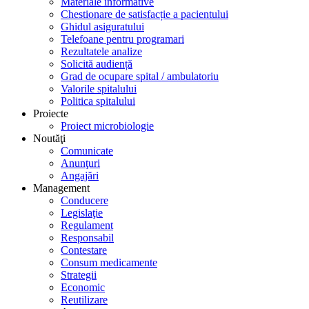
Materiale informative
Chestionare de satisfacție a pacientului
Ghidul asiguratului
Telefoane pentru programari
Rezultatele analize
Solicită audiență
Grad de ocupare spital / ambulatoriu
Valorile spitalului
Politica spitalului
Proiecte
Proiect microbiologie
Noutăţi
Comunicate
Anunţuri
Angajări
Management
Conducere
Legislaţie
Regulament
Responsabil
Contestare
Consum medicamente
Strategii
Economic
Reutilizare