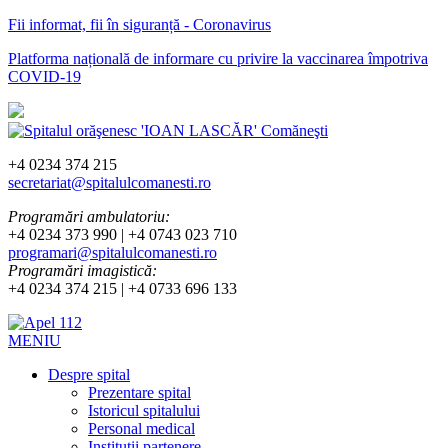
Fii informat, fii în siguranță - Coronavirus
Platforma națională de informare cu privire la vaccinarea împotriva
COVID-19
+4 0234 374 215
secretariat@spitalulcomanesti.ro
Programări ambulatoriu:
+4 0234 373 990 | +4 0743 023 710
programari@spitalulcomanesti.ro
Programări imagistică:
+4 0234 374 215 | +4 0733 696 133
MENIU
Despre spital
Prezentare spital
Istoricul spitalului
Personal medical
Instituții partenere