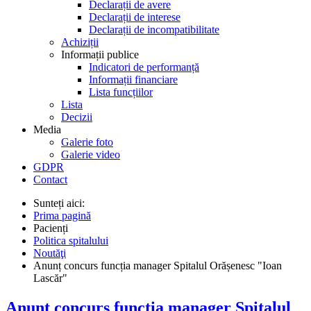
Declarații de avere
Declarații de interese
Declarații de incompatibilitate
Achiziții
Informații publice
Indicatori de performanță
Informații financiare
Lista funcțiilor
Lista
Decizii
Media
Galerie foto
Galerie video
GDPR
Contact
Sunteți aici:
Prima pagină
Pacienți
Politica spitalului
Noutăţi
Anunț concurs funcția manager Spitalul Orășenesc "Ioan
Lascăr"
Anunț concurs funcția manager Spitalul