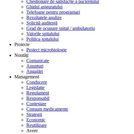
Chestionare de satisfacție a pacientului
Ghidul asiguratului
Telefoane pentru programari
Rezultatele analize
Solicită audiență
Grad de ocupare spital / ambulatoriu
Valorile spitalului
Politica spitalului
Proiecte
Proiect microbiologie
Noutăţi
Comunicate
Anunţuri
Angajări
Management
Conducere
Legislaţie
Regulament
Responsabil
Contestare
Consum medicamente
Strategii
Economic
Reutilizare
Avere