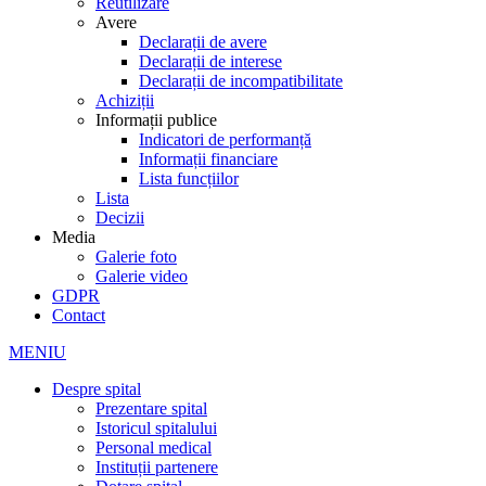
Reutilizare
Avere
Declarații de avere
Declarații de interese
Declarații de incompatibilitate
Achiziții
Informații publice
Indicatori de performanță
Informații financiare
Lista funcțiilor
Lista
Decizii
Media
Galerie foto
Galerie video
GDPR
Contact
MENIU
Despre spital
Prezentare spital
Istoricul spitalului
Personal medical
Instituții partenere