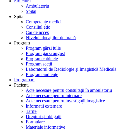
Structură
Ambulatoriu
Spital
Spital
Competențe medici
Consiliul etic
Căi de acces
Nivelul alocațiilor de hrană
Program
Program gărzi iulie
Program gărzi august
Program cabinete
Program secții
Laboratorul de Radiologie și Imagistică Medicală
Program audiențe
Programari
Pacienți
Acte necesare pentru consultații în ambulatoriu
Acte necesare pentru internare
Acte necesare pentru investigații imagistice
Informații externare
Tarife
Drepturi și obligații
Formulare
Materiale informative