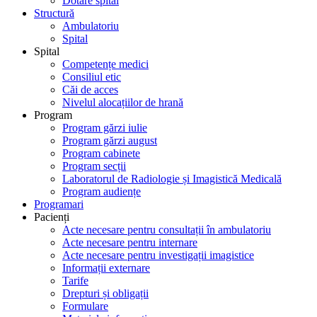
Dotare spital
Structură
Ambulatoriu
Spital
Spital
Competențe medici
Consiliul etic
Căi de acces
Nivelul alocațiilor de hrană
Program
Program gărzi iulie
Program gărzi august
Program cabinete
Program secții
Laboratorul de Radiologie și Imagistică Medicală
Program audiențe
Programari
Pacienți
Acte necesare pentru consultații în ambulatoriu
Acte necesare pentru internare
Acte necesare pentru investigații imagistice
Informații externare
Tarife
Drepturi și obligații
Formulare