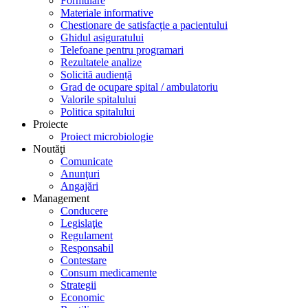
Formulare
Materiale informative
Chestionare de satisfacție a pacientului
Ghidul asiguratului
Telefoane pentru programari
Rezultatele analize
Solicită audiență
Grad de ocupare spital / ambulatoriu
Valorile spitalului
Politica spitalului
Proiecte
Proiect microbiologie
Noutăţi
Comunicate
Anunţuri
Angajări
Management
Conducere
Legislaţie
Regulament
Responsabil
Contestare
Consum medicamente
Strategii
Economic