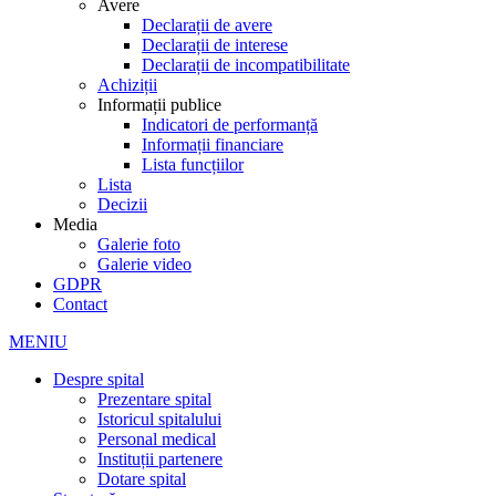
Avere
Declarații de avere
Declarații de interese
Declarații de incompatibilitate
Achiziții
Informații publice
Indicatori de performanță
Informații financiare
Lista funcțiilor
Lista
Decizii
Media
Galerie foto
Galerie video
GDPR
Contact
MENIU
Despre spital
Prezentare spital
Istoricul spitalului
Personal medical
Instituții partenere
Dotare spital