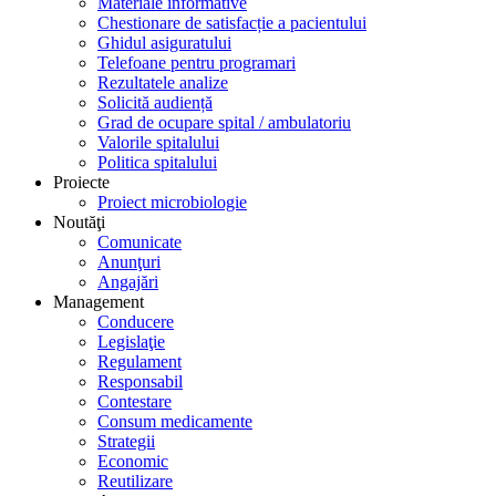
Materiale informative
Chestionare de satisfacție a pacientului
Ghidul asiguratului
Telefoane pentru programari
Rezultatele analize
Solicită audiență
Grad de ocupare spital / ambulatoriu
Valorile spitalului
Politica spitalului
Proiecte
Proiect microbiologie
Noutăţi
Comunicate
Anunţuri
Angajări
Management
Conducere
Legislaţie
Regulament
Responsabil
Contestare
Consum medicamente
Strategii
Economic
Reutilizare