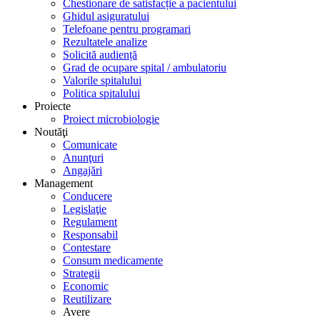
Chestionare de satisfacție a pacientului
Ghidul asiguratului
Telefoane pentru programari
Rezultatele analize
Solicită audiență
Grad de ocupare spital / ambulatoriu
Valorile spitalului
Politica spitalului
Proiecte
Proiect microbiologie
Noutăţi
Comunicate
Anunţuri
Angajări
Management
Conducere
Legislaţie
Regulament
Responsabil
Contestare
Consum medicamente
Strategii
Economic
Reutilizare
Avere