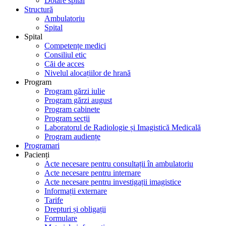
Dotare spital
Structură
Ambulatoriu
Spital
Spital
Competențe medici
Consiliul etic
Căi de acces
Nivelul alocațiilor de hrană
Program
Program gărzi iulie
Program gărzi august
Program cabinete
Program secții
Laboratorul de Radiologie și Imagistică Medicală
Program audiențe
Programari
Pacienți
Acte necesare pentru consultații în ambulatoriu
Acte necesare pentru internare
Acte necesare pentru investigații imagistice
Informații externare
Tarife
Drepturi și obligații
Formulare