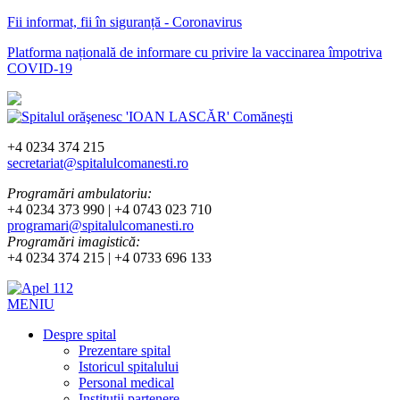
Fii informat, fii în siguranță - Coronavirus
Platforma națională de informare cu privire la vaccinarea împotriva
COVID-19
+4 0234 374 215
secretariat@spitalulcomanesti.ro
Programări ambulatoriu:
+4 0234 373 990 | +4 0743 023 710
programari@spitalulcomanesti.ro
Programări imagistică:
+4 0234 374 215 | +4 0733 696 133
MENIU
Despre spital
Prezentare spital
Istoricul spitalului
Personal medical
Instituții partenere