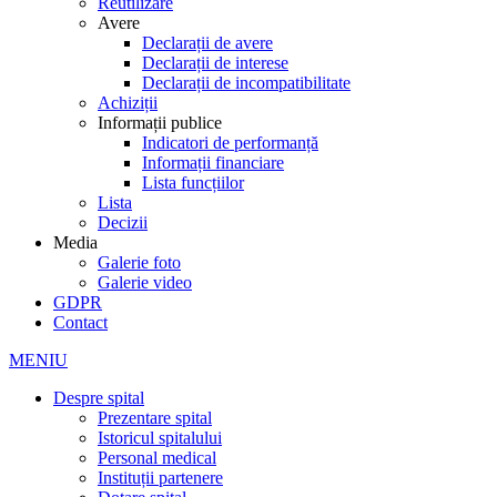
Reutilizare
Avere
Declarații de avere
Declarații de interese
Declarații de incompatibilitate
Achiziții
Informații publice
Indicatori de performanță
Informații financiare
Lista funcțiilor
Lista
Decizii
Media
Galerie foto
Galerie video
GDPR
Contact
MENIU
Despre spital
Prezentare spital
Istoricul spitalului
Personal medical
Instituții partenere