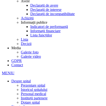
Avere
Declarații de avere
Declarații de interese
Declarații de incompatibilitate
Achiziții
Informații publice
Indicatori de performanță
Informații financiare
Lista funcțiilor
Lista
Decizii
Media
Galerie foto
Galerie video
GDPR
Contact
MENIU
Despre spital
Prezentare spital
Istoricul spitalului
Personal medical
Instituții partenere
Dotare spital