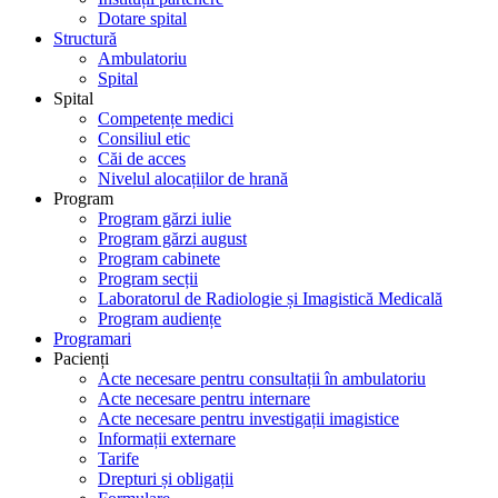
Dotare spital
Structură
Ambulatoriu
Spital
Spital
Competențe medici
Consiliul etic
Căi de acces
Nivelul alocațiilor de hrană
Program
Program gărzi iulie
Program gărzi august
Program cabinete
Program secții
Laboratorul de Radiologie și Imagistică Medicală
Program audiențe
Programari
Pacienți
Acte necesare pentru consultații în ambulatoriu
Acte necesare pentru internare
Acte necesare pentru investigații imagistice
Informații externare
Tarife
Drepturi și obligații