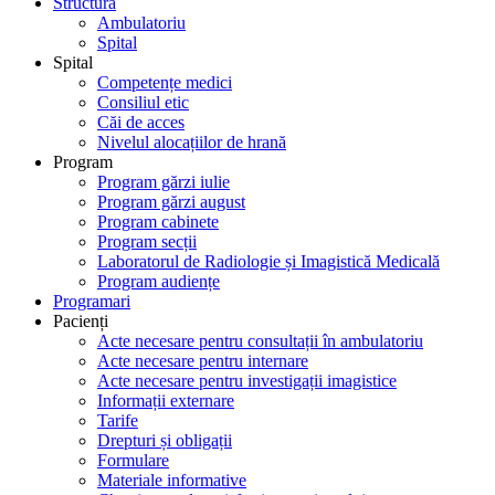
Structură
Ambulatoriu
Spital
Spital
Competențe medici
Consiliul etic
Căi de acces
Nivelul alocațiilor de hrană
Program
Program gărzi iulie
Program gărzi august
Program cabinete
Program secții
Laboratorul de Radiologie și Imagistică Medicală
Program audiențe
Programari
Pacienți
Acte necesare pentru consultații în ambulatoriu
Acte necesare pentru internare
Acte necesare pentru investigații imagistice
Informații externare
Tarife
Drepturi și obligații
Formulare
Materiale informative