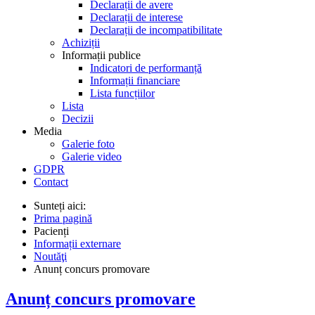
Declarații de avere
Declarații de interese
Declarații de incompatibilitate
Achiziții
Informații publice
Indicatori de performanță
Informații financiare
Lista funcțiilor
Lista
Decizii
Media
Galerie foto
Galerie video
GDPR
Contact
Sunteți aici:
Prima pagină
Pacienți
Informații externare
Noutăţi
Anunț concurs promovare
Anunț concurs promovare