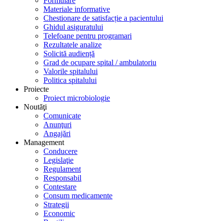
Formulare
Materiale informative
Chestionare de satisfacție a pacientului
Ghidul asiguratului
Telefoane pentru programari
Rezultatele analize
Solicită audiență
Grad de ocupare spital / ambulatoriu
Valorile spitalului
Politica spitalului
Proiecte
Proiect microbiologie
Noutăţi
Comunicate
Anunţuri
Angajări
Management
Conducere
Legislaţie
Regulament
Responsabil
Contestare
Consum medicamente
Strategii
Economic