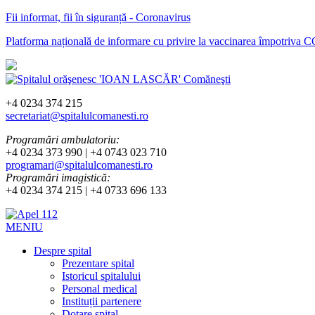
Fii informat, fii în siguranță - Coronavirus
Platforma națională de informare cu privire la vaccinarea împotriva
+4 0234 374 215
secretariat@spitalulcomanesti.ro
Programări ambulatoriu:
+4 0234 373 990 | +4 0743 023 710
programari@spitalulcomanesti.ro
Programări imagistică:
+4 0234 374 215 | +4 0733 696 133
MENIU
Despre spital
Prezentare spital
Istoricul spitalului
Personal medical
Instituții partenere
Dotare spital