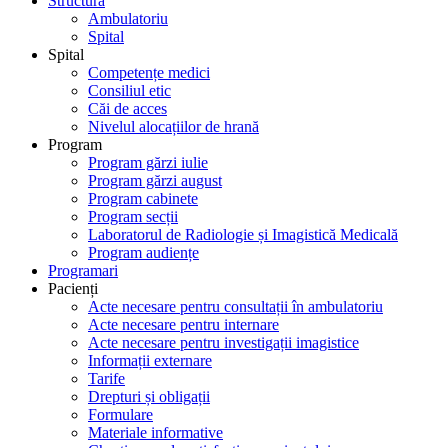
Structură
Ambulatoriu
Spital
Spital
Competențe medici
Consiliul etic
Căi de acces
Nivelul alocațiilor de hrană
Program
Program gărzi iulie
Program gărzi august
Program cabinete
Program secții
Laboratorul de Radiologie și Imagistică Medicală
Program audiențe
Programari
Pacienți
Acte necesare pentru consultații în ambulatoriu
Acte necesare pentru internare
Acte necesare pentru investigații imagistice
Informații externare
Tarife
Drepturi și obligații
Formulare
Materiale informative