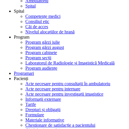
Ambulatoriu
Spital
Spital
Competențe medici
Consiliul etic
Căi de acces
Nivelul alocațiilor de hrană
Program
Program gărzi iulie
Program gărzi august
Program cabinete
Program secții
Laboratorul de Radiologie și Imagistică Medicală
Program audiențe
Programari
Pacienți
Acte necesare pentru consultații în ambulatoriu
Acte necesare pentru internare
Acte necesare pentru investigații imagistice
Informații externare
Tarife
Drepturi și obligații
Formulare
Materiale informative
Chestionare de satisfacție a pacientului