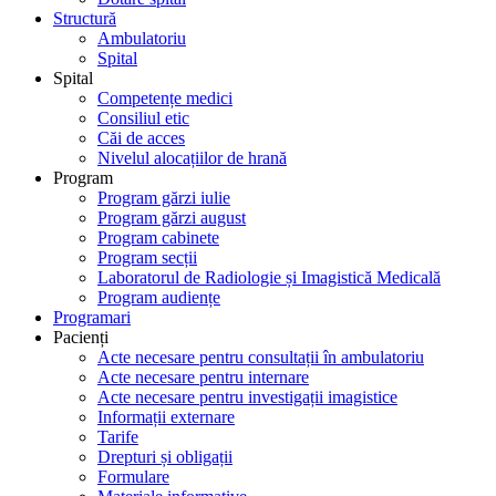
Structură
Ambulatoriu
Spital
Spital
Competențe medici
Consiliul etic
Căi de acces
Nivelul alocațiilor de hrană
Program
Program gărzi iulie
Program gărzi august
Program cabinete
Program secții
Laboratorul de Radiologie și Imagistică Medicală
Program audiențe
Programari
Pacienți
Acte necesare pentru consultații în ambulatoriu
Acte necesare pentru internare
Acte necesare pentru investigații imagistice
Informații externare
Tarife
Drepturi și obligații
Formulare