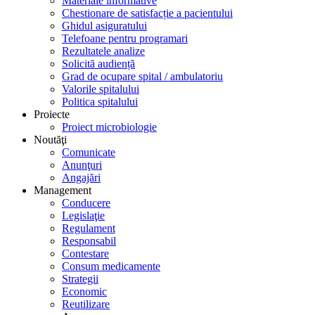
Materiale informative
Chestionare de satisfacție a pacientului
Ghidul asiguratului
Telefoane pentru programari
Rezultatele analize
Solicită audiență
Grad de ocupare spital / ambulatoriu
Valorile spitalului
Politica spitalului
Proiecte
Proiect microbiologie
Noutăţi
Comunicate
Anunţuri
Angajări
Management
Conducere
Legislaţie
Regulament
Responsabil
Contestare
Consum medicamente
Strategii
Economic
Reutilizare