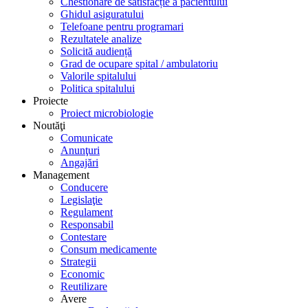
Chestionare de satisfacție a pacientului
Ghidul asiguratului
Telefoane pentru programari
Rezultatele analize
Solicită audiență
Grad de ocupare spital / ambulatoriu
Valorile spitalului
Politica spitalului
Proiecte
Proiect microbiologie
Noutăţi
Comunicate
Anunţuri
Angajări
Management
Conducere
Legislaţie
Regulament
Responsabil
Contestare
Consum medicamente
Strategii
Economic
Reutilizare
Avere