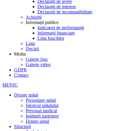
Declarații de avere
Declarații de interese
Declarații de incompatibilitate
Achiziții
Informații publice
Indicatori de performanță
Informații financiare
Lista funcțiilor
Lista
Decizii
Media
Galerie foto
Galerie video
GDPR
Contact
MENIU
Despre spital
Prezentare spital
Istoricul spitalului
Personal medical
Instituții partenere
Dotare spital
Structură