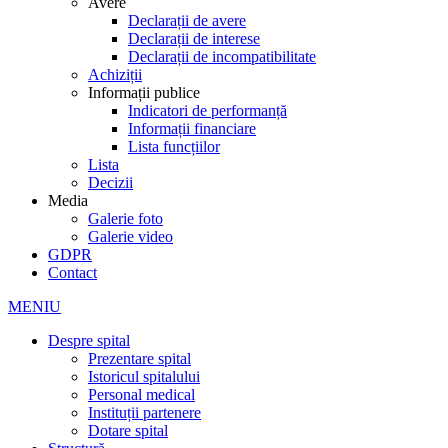
Avere
Declarații de avere
Declarații de interese
Declarații de incompatibilitate
Achiziții
Informații publice
Indicatori de performanță
Informații financiare
Lista funcțiilor
Lista
Decizii
Media
Galerie foto
Galerie video
GDPR
Contact
MENIU
Despre spital
Prezentare spital
Istoricul spitalului
Personal medical
Instituții partenere
Dotare spital