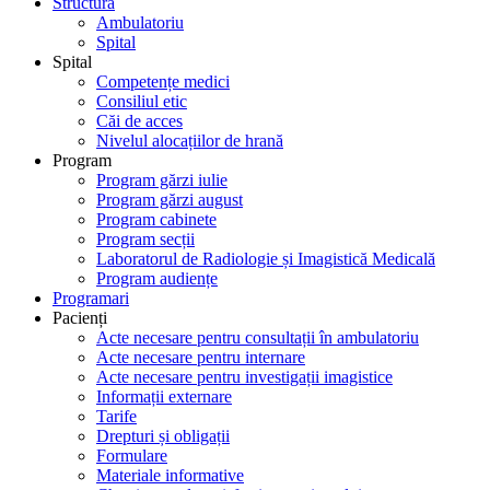
Structură
Ambulatoriu
Spital
Spital
Competențe medici
Consiliul etic
Căi de acces
Nivelul alocațiilor de hrană
Program
Program gărzi iulie
Program gărzi august
Program cabinete
Program secții
Laboratorul de Radiologie și Imagistică Medicală
Program audiențe
Programari
Pacienți
Acte necesare pentru consultații în ambulatoriu
Acte necesare pentru internare
Acte necesare pentru investigații imagistice
Informații externare
Tarife
Drepturi și obligații
Formulare
Materiale informative