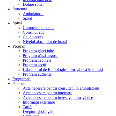
Dotare spital
Structură
Ambulatoriu
Spital
Spital
Competențe medici
Consiliul etic
Căi de acces
Nivelul alocațiilor de hrană
Program
Program gărzi iulie
Program gărzi august
Program cabinete
Program secții
Laboratorul de Radiologie și Imagistică Medicală
Program audiențe
Programari
Pacienți
Acte necesare pentru consultații în ambulatoriu
Acte necesare pentru internare
Acte necesare pentru investigații imagistice
Informații externare
Tarife
Drepturi și obligații