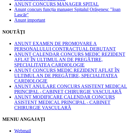
ANUNŢ CONCURS MANAGER SPITAL
Anunț concurs funcția manager Spitalul Orășenesc "Ioan
Lascăr"
Anunț important
NOUTĂŢI
ANUNȚ EXAMEN DE PROMOVARE A
PERSONALULUI CONTRACTUAL DEBUTANT
ANUNȚ CALENDAR CONCURS MEDIC REZIDENT
AFLAT ÎN ULTIMUL AN DE PREGĂTIRE,
SPECIALITATEA CARDIOLOGIE
ANUNȚ CONCURS MEDIC REZIDENT AFLAT ÎN
ULTIMUL AN DE PREGĂTIRE, SPECIALITATEA
CARDIOLOGIE
ANUNȚ ANULARE CONCURS ASISTENT MEDICAL
PRINCIPAL - CABINET CHIRURGIE VASCULARĂ
ANUNȚ MODIFICARE CALENDAR CONCURS
ASISTENT MEDICAL PRINCIPAL - CABINET
CHIRURGIE VASCULARĂ
MENIU ANGAJAȚI
Webmail