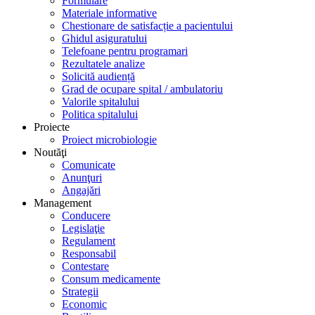
Formulare
Materiale informative
Chestionare de satisfacție a pacientului
Ghidul asiguratului
Telefoane pentru programari
Rezultatele analize
Solicită audiență
Grad de ocupare spital / ambulatoriu
Valorile spitalului
Politica spitalului
Proiecte
Proiect microbiologie
Noutăţi
Comunicate
Anunţuri
Angajări
Management
Conducere
Legislaţie
Regulament
Responsabil
Contestare
Consum medicamente
Strategii
Economic