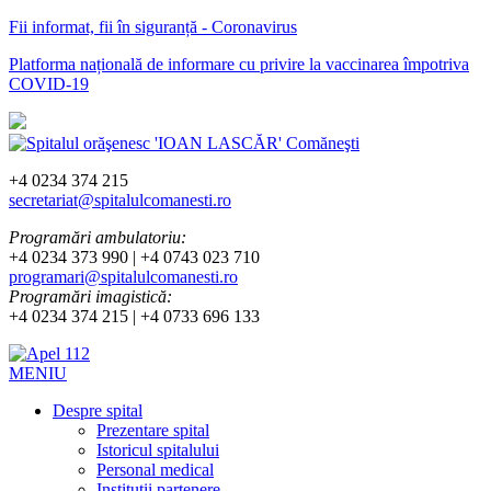
Fii informat, fii în siguranță - Coronavirus
Platforma națională de informare cu privire la vaccinarea împotriva
COVID-19
+4 0234 374 215
secretariat@spitalulcomanesti.ro
Programări ambulatoriu:
+4 0234 373 990 | +4 0743 023 710
programari@spitalulcomanesti.ro
Programări imagistică:
+4 0234 374 215 | +4 0733 696 133
MENIU
Despre spital
Prezentare spital
Istoricul spitalului
Personal medical
Instituții partenere