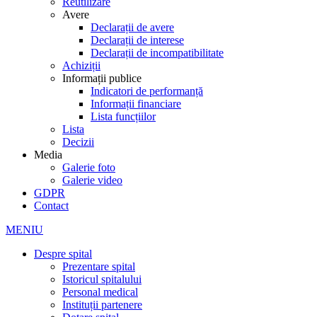
Reutilizare
Avere
Declarații de avere
Declarații de interese
Declarații de incompatibilitate
Achiziții
Informații publice
Indicatori de performanță
Informații financiare
Lista funcțiilor
Lista
Decizii
Media
Galerie foto
Galerie video
GDPR
Contact
MENIU
Despre spital
Prezentare spital
Istoricul spitalului
Personal medical
Instituții partenere