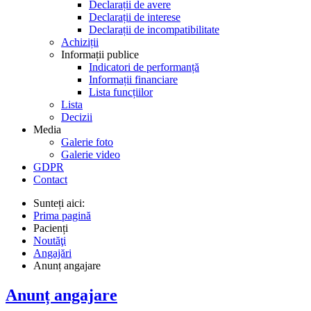
Declarații de avere
Declarații de interese
Declarații de incompatibilitate
Achiziții
Informații publice
Indicatori de performanță
Informații financiare
Lista funcțiilor
Lista
Decizii
Media
Galerie foto
Galerie video
GDPR
Contact
Sunteți aici:
Prima pagină
Pacienți
Noutăţi
Angajări
Anunț angajare
Anunț angajare