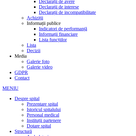
Declarații de avere
Declarații de interese
Declarații de incompatibilitate
Achiziții
Informații publice
Indicatori de performanță
Informații financiare
Lista funcțiilor
Lista
Decizii
Media
Galerie foto
Galerie video
GDPR
Contact
MENIU
Despre spital
Prezentare spital
Istoricul spitalului
Personal medical
Instituții partenere
Dotare spital
Structură