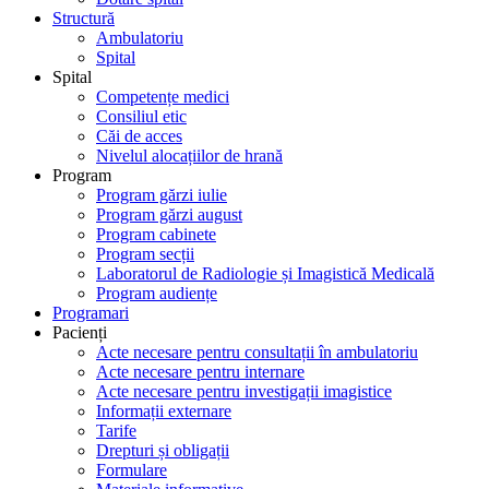
Structură
Ambulatoriu
Spital
Spital
Competențe medici
Consiliul etic
Căi de acces
Nivelul alocațiilor de hrană
Program
Program gărzi iulie
Program gărzi august
Program cabinete
Program secții
Laboratorul de Radiologie și Imagistică Medicală
Program audiențe
Programari
Pacienți
Acte necesare pentru consultații în ambulatoriu
Acte necesare pentru internare
Acte necesare pentru investigații imagistice
Informații externare
Tarife
Drepturi și obligații
Formulare