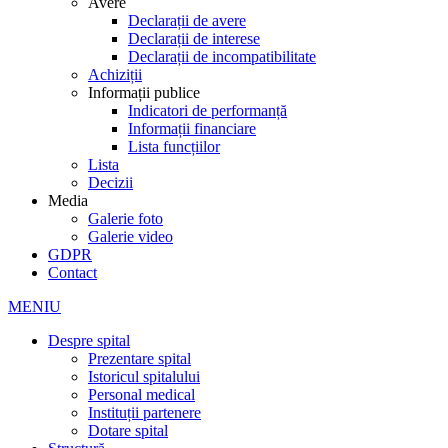
Avere
Declarații de avere
Declarații de interese
Declarații de incompatibilitate
Achiziții
Informații publice
Indicatori de performanță
Informații financiare
Lista funcțiilor
Lista
Decizii
Media
Galerie foto
Galerie video
GDPR
Contact
MENIU
Despre spital
Prezentare spital
Istoricul spitalului
Personal medical
Instituții partenere
Dotare spital