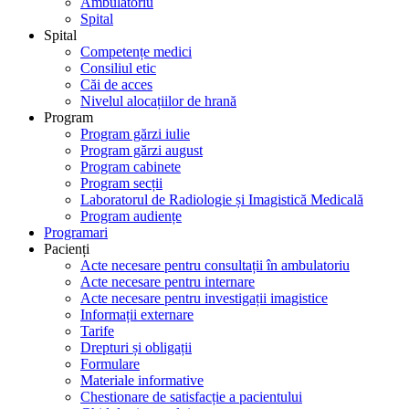
Ambulatoriu
Spital
Spital
Competențe medici
Consiliul etic
Căi de acces
Nivelul alocațiilor de hrană
Program
Program gărzi iulie
Program gărzi august
Program cabinete
Program secții
Laboratorul de Radiologie și Imagistică Medicală
Program audiențe
Programari
Pacienți
Acte necesare pentru consultații în ambulatoriu
Acte necesare pentru internare
Acte necesare pentru investigații imagistice
Informații externare
Tarife
Drepturi și obligații
Formulare
Materiale informative
Chestionare de satisfacție a pacientului