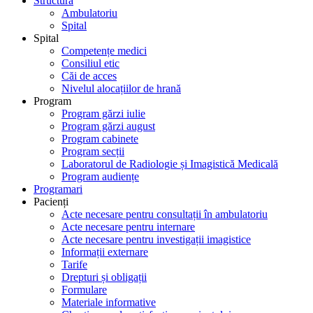
Structură
Ambulatoriu
Spital
Spital
Competențe medici
Consiliul etic
Căi de acces
Nivelul alocațiilor de hrană
Program
Program gărzi iulie
Program gărzi august
Program cabinete
Program secții
Laboratorul de Radiologie și Imagistică Medicală
Program audiențe
Programari
Pacienți
Acte necesare pentru consultații în ambulatoriu
Acte necesare pentru internare
Acte necesare pentru investigații imagistice
Informații externare
Tarife
Drepturi și obligații
Formulare
Materiale informative