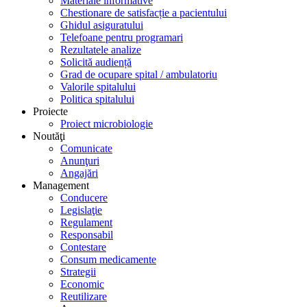
Materiale informative
Chestionare de satisfacție a pacientului
Ghidul asiguratului
Telefoane pentru programari
Rezultatele analize
Solicită audiență
Grad de ocupare spital / ambulatoriu
Valorile spitalului
Politica spitalului
Proiecte
Proiect microbiologie
Noutăţi
Comunicate
Anunţuri
Angajări
Management
Conducere
Legislaţie
Regulament
Responsabil
Contestare
Consum medicamente
Strategii
Economic
Reutilizare