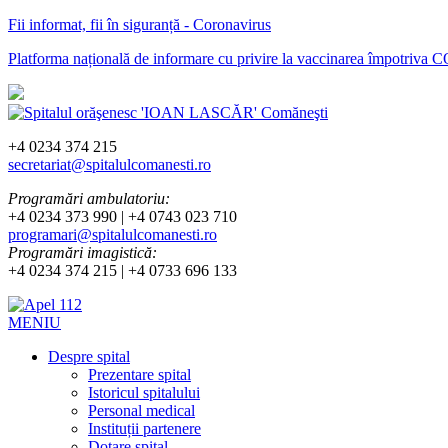
Fii informat, fii în siguranță - Coronavirus
Platforma națională de informare cu privire la vaccinarea împotriva
+4 0234 374 215
secretariat@spitalulcomanesti.ro
Programări ambulatoriu:
+4 0234 373 990 | +4 0743 023 710
programari@spitalulcomanesti.ro
Programări imagistică:
+4 0234 374 215 | +4 0733 696 133
MENIU
Despre spital
Prezentare spital
Istoricul spitalului
Personal medical
Instituții partenere
Dotare spital