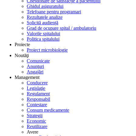
Chestionare de satisfacție a pacientului
Ghidul asiguratului
Telefoane pentru programari
Rezultatele analize
Solicită audiență
Grad de ocupare spital / ambulatoriu
Valorile spitalului
Politica spitalului
Proiecte
Proiect microbiologie
Noutăţi
Comunicate
Anunţuri
Angajări
Management
Conducere
Legislaţie
Regulament
Responsabil
Contestare
Consum medicamente
Strategii
Economic
Reutilizare
Avere