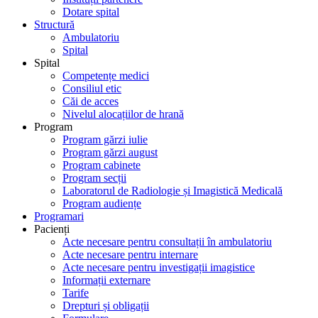
Dotare spital
Structură
Ambulatoriu
Spital
Spital
Competențe medici
Consiliul etic
Căi de acces
Nivelul alocațiilor de hrană
Program
Program gărzi iulie
Program gărzi august
Program cabinete
Program secții
Laboratorul de Radiologie și Imagistică Medicală
Program audiențe
Programari
Pacienți
Acte necesare pentru consultații în ambulatoriu
Acte necesare pentru internare
Acte necesare pentru investigații imagistice
Informații externare
Tarife
Drepturi și obligații