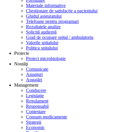
Formulare
Materiale informative
Chestionare de satisfacție a pacientului
Ghidul asiguratului
Telefoane pentru programari
Rezultatele analize
Solicită audiență
Grad de ocupare spital / ambulatoriu
Valorile spitalului
Politica spitalului
Proiecte
Proiect microbiologie
Noutăţi
Comunicate
Anunţuri
Angajări
Management
Conducere
Legislaţie
Regulament
Responsabil
Contestare
Consum medicamente
Strategii
Economic