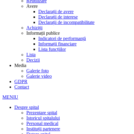
Reutilizare
Avere
Declarații de avere
Declarații de interese
Declarații de incompatibilitate
Achiziții
Informații publice
Indicatori de performanță
Informații financiare
Lista funcțiilor
Lista
Decizii
Media
Galerie foto
Galerie video
GDPR
Contact
MENIU
Despre spital
Prezentare spital
Istoricul spitalului
Personal medical
Instituții partenere