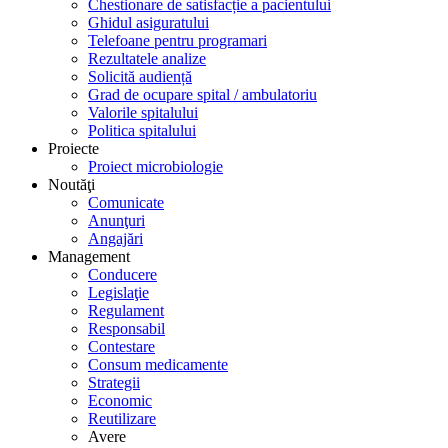
Chestionare de satisfacție a pacientului
Ghidul asiguratului
Telefoane pentru programari
Rezultatele analize
Solicită audiență
Grad de ocupare spital / ambulatoriu
Valorile spitalului
Politica spitalului
Proiecte
Proiect microbiologie
Noutăţi
Comunicate
Anunţuri
Angajări
Management
Conducere
Legislaţie
Regulament
Responsabil
Contestare
Consum medicamente
Strategii
Economic
Reutilizare
Avere