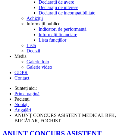
Declarații de avere
Declarații de interese
Declarații de incompatibilitate
Achiziții
Informații publice
Indicatori de performanță
Informații financiare
Lista funcțiilor
Lista
Decizii
Media
Galerie foto
Galerie video
GDPR
Contact
Sunteți aici:
Prima pagină
Pacienți
Noutăţi
Angajări
ANUNȚ CONCURS ASISTENT MEDICAL BFK,
BUCĂTAR, FOCHIST
ANUNȚ CONCURS ASISTENT