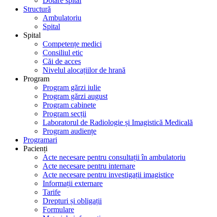
Dotare spital
Structură
Ambulatoriu
Spital
Spital
Competențe medici
Consiliul etic
Căi de acces
Nivelul alocațiilor de hrană
Program
Program gărzi iulie
Program gărzi august
Program cabinete
Program secții
Laboratorul de Radiologie și Imagistică Medicală
Program audiențe
Programari
Pacienți
Acte necesare pentru consultații în ambulatoriu
Acte necesare pentru internare
Acte necesare pentru investigații imagistice
Informații externare
Tarife
Drepturi și obligații
Formulare