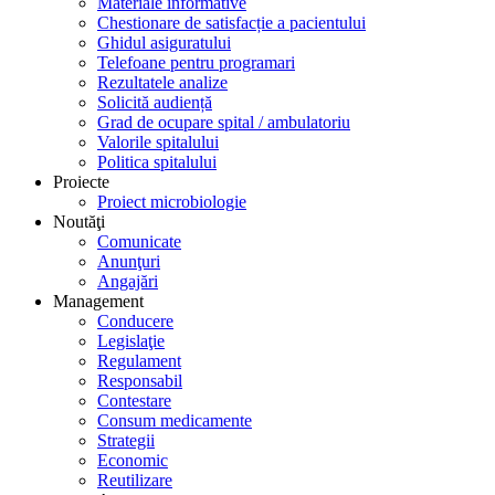
Materiale informative
Chestionare de satisfacție a pacientului
Ghidul asiguratului
Telefoane pentru programari
Rezultatele analize
Solicită audiență
Grad de ocupare spital / ambulatoriu
Valorile spitalului
Politica spitalului
Proiecte
Proiect microbiologie
Noutăţi
Comunicate
Anunţuri
Angajări
Management
Conducere
Legislaţie
Regulament
Responsabil
Contestare
Consum medicamente
Strategii
Economic
Reutilizare