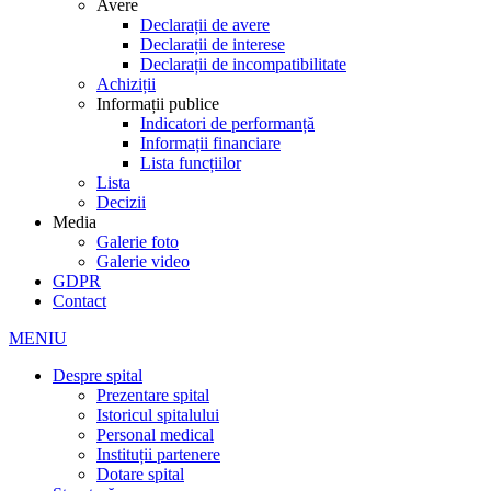
Avere
Declarații de avere
Declarații de interese
Declarații de incompatibilitate
Achiziții
Informații publice
Indicatori de performanță
Informații financiare
Lista funcțiilor
Lista
Decizii
Media
Galerie foto
Galerie video
GDPR
Contact
MENIU
Despre spital
Prezentare spital
Istoricul spitalului
Personal medical
Instituții partenere
Dotare spital