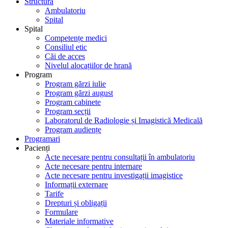
Structură
Ambulatoriu
Spital
Spital
Competențe medici
Consiliul etic
Căi de acces
Nivelul alocațiilor de hrană
Program
Program gărzi iulie
Program gărzi august
Program cabinete
Program secții
Laboratorul de Radiologie și Imagistică Medicală
Program audiențe
Programari
Pacienți
Acte necesare pentru consultații în ambulatoriu
Acte necesare pentru internare
Acte necesare pentru investigații imagistice
Informații externare
Tarife
Drepturi și obligații
Formulare
Materiale informative