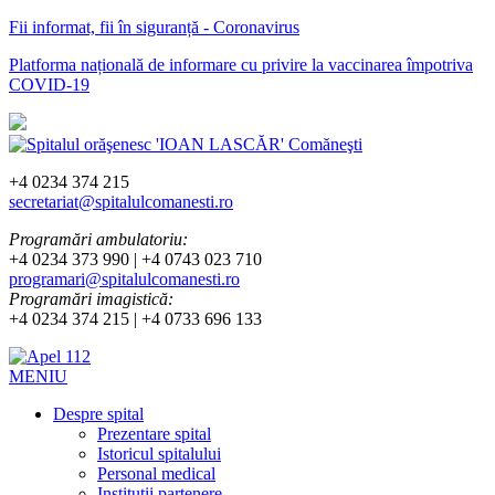
Fii informat, fii în siguranță - Coronavirus
Platforma națională de informare cu privire la vaccinarea împotriva
COVID-19
+4 0234 374 215
secretariat@spitalulcomanesti.ro
Programări ambulatoriu:
+4 0234 373 990 | +4 0743 023 710
programari@spitalulcomanesti.ro
Programări imagistică:
+4 0234 374 215 | +4 0733 696 133
MENIU
Despre spital
Prezentare spital
Istoricul spitalului
Personal medical
Instituții partenere