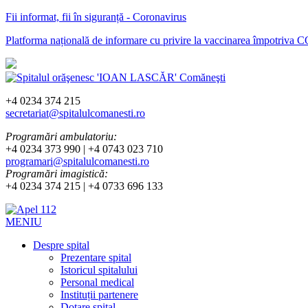
Fii informat, fii în siguranță - Coronavirus
Platforma națională de informare cu privire la vaccinarea împotriva
+4 0234 374 215
secretariat@spitalulcomanesti.ro
Programări ambulatoriu:
+4 0234 373 990 | +4 0743 023 710
programari@spitalulcomanesti.ro
Programări imagistică:
+4 0234 374 215 | +4 0733 696 133
MENIU
Despre spital
Prezentare spital
Istoricul spitalului
Personal medical
Instituții partenere
Dotare spital