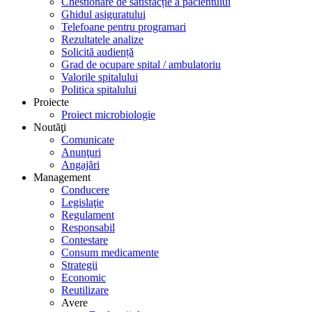
Chestionare de satisfacție a pacientului
Ghidul asiguratului
Telefoane pentru programari
Rezultatele analize
Solicită audiență
Grad de ocupare spital / ambulatoriu
Valorile spitalului
Politica spitalului
Proiecte
Proiect microbiologie
Noutăţi
Comunicate
Anunţuri
Angajări
Management
Conducere
Legislaţie
Regulament
Responsabil
Contestare
Consum medicamente
Strategii
Economic
Reutilizare
Avere