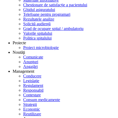
Materiale informative
Chestionare de satisfacție a pacientului
Ghidul asiguratului
Telefoane pentru programari
Rezultatele analize
Solicită audiență
Grad de ocupare spital / ambulatoriu
Valorile spitalului
Politica spitalului
Proiecte
Proiect microbiologie
Noutăţi
Comunicate
Anunţuri
Angajări
Management
Conducere
Legislaţie
Regulament
Responsabil
Contestare
Consum medicamente
Strategii
Economic
Reutilizare