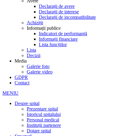
Avere
Declarații de avere
Declarații de interese
Declarații de incompatibilitate
Achiziții
Informații publice
Indicatori de performanță
Informații financiare
Lista funcțiilor
Lista
Decizii
Media
Galerie foto
Galerie video
GDPR
Contact
MENIU
Despre spital
Prezentare spital
Istoricul spitalului
Personal medical
Instituții partenere
Dotare spital