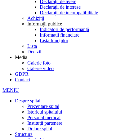
Declarații de avere
Declarații de interese
Declarații de incompatibilitate
Achiziții
Informații publice
Indicatori de performanță
Informații financiare
Lista funcțiilor
Lista
Decizii
Media
Galerie foto
Galerie video
GDPR
Contact
MENIU
Despre spital
Prezentare spital
Istoricul spitalului
Personal medical
Instituții partenere
Dotare spital
Structură