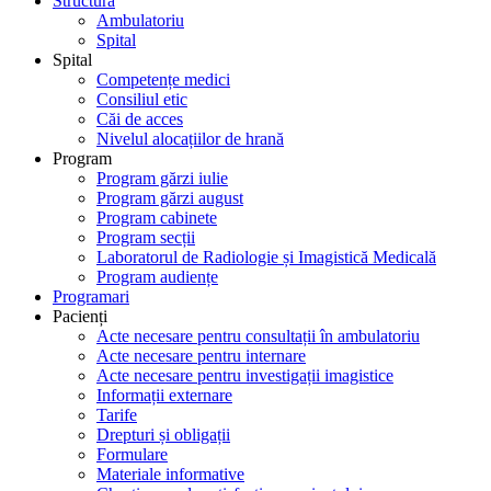
Structură
Ambulatoriu
Spital
Spital
Competențe medici
Consiliul etic
Căi de acces
Nivelul alocațiilor de hrană
Program
Program gărzi iulie
Program gărzi august
Program cabinete
Program secții
Laboratorul de Radiologie și Imagistică Medicală
Program audiențe
Programari
Pacienți
Acte necesare pentru consultații în ambulatoriu
Acte necesare pentru internare
Acte necesare pentru investigații imagistice
Informații externare
Tarife
Drepturi și obligații
Formulare
Materiale informative