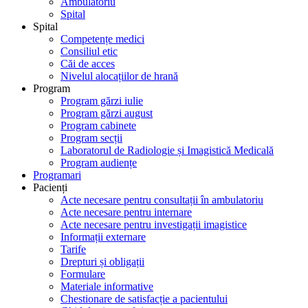
Ambulatoriu
Spital
Spital
Competențe medici
Consiliul etic
Căi de acces
Nivelul alocațiilor de hrană
Program
Program gărzi iulie
Program gărzi august
Program cabinete
Program secții
Laboratorul de Radiologie și Imagistică Medicală
Program audiențe
Programari
Pacienți
Acte necesare pentru consultații în ambulatoriu
Acte necesare pentru internare
Acte necesare pentru investigații imagistice
Informații externare
Tarife
Drepturi și obligații
Formulare
Materiale informative
Chestionare de satisfacție a pacientului