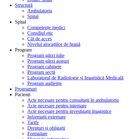
Structură
Ambulatoriu
Spital
Spital
Competențe medici
Consiliul etic
Căi de acces
Nivelul alocațiilor de hrană
Program
Program gărzi iulie
Program gărzi august
Program cabinete
Program secții
Laboratorul de Radiologie și Imagistică Medicală
Program audiențe
Programari
Pacienți
Acte necesare pentru consultații în ambulatoriu
Acte necesare pentru internare
Acte necesare pentru investigații imagistice
Informații externare
Tarife
Drepturi și obligații
Formulare