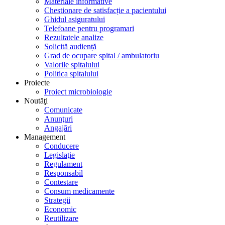
Materiale informative
Chestionare de satisfacție a pacientului
Ghidul asiguratului
Telefoane pentru programari
Rezultatele analize
Solicită audiență
Grad de ocupare spital / ambulatoriu
Valorile spitalului
Politica spitalului
Proiecte
Proiect microbiologie
Noutăţi
Comunicate
Anunţuri
Angajări
Management
Conducere
Legislaţie
Regulament
Responsabil
Contestare
Consum medicamente
Strategii
Economic
Reutilizare