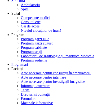
Structură
Ambulatoriu
Spital
Spital
Competențe medici
Consiliul etic
Căi de acces
Nivelul alocațiilor de hrană
Program
Program gărzi iulie
Program gărzi august
Program cabinete
Program secții
Laboratorul de Radiologie și Imagistică Medicală
Program audiențe
Programari
Pacienți
Acte necesare pentru consultații în ambulatoriu
Acte necesare pentru internare
Acte necesare pentru investigații imagistice
Informații externare
Tarife
Drepturi și obligații
Formulare
Materiale informative