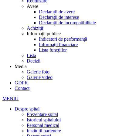
Reutilizare
Avere
Declarații de avere
Declarații de interese
Declarații de incompatibilitate
Achiziții
Informații publice
Indicatori de performanță
Informații financiare
Lista funcțiilor
Lista
Decizii
Media
Galerie foto
Galerie video
GDPR
Contact
MENIU
Despre spital
Prezentare spital
Istoricul spitalului
Personal medical
Instituții partenere