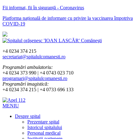
Fii informat, fii în siguranță - Coronavirus
Platforma națională de informare cu privire la vaccinarea împotriva
COVID-19
+4 0234 374 215
secretariat@spitalulcomanesti.ro
Programări ambulatoriu:
+4 0234 373 990 | +4 0743 023 710
programari@spitalulcomanesti.ro
Programări imagistică:
+4 0234 374 215 | +4 0733 696 133
MENIU
Despre spital
Prezentare spital
Istoricul spitalului
Personal medical
Instituții partenere