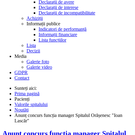
Declarații de avere
Declarații de interese
Declarații de incompatibilitate
Achiziții
Informații publice
Indicatori de performanță
Informații financiare
Lista funcțiilor
Lista
Decizii
Media
Galerie foto
Galerie video
GDPR
Contact
Sunteți aici:
Prima pagină
Pacienți
Valorile spitalului
Noutăţi
Anunț concurs funcția manager Spitalul Orășenesc "Ioan
Lascăr"
Anunț concurs funcția manager Spitalul