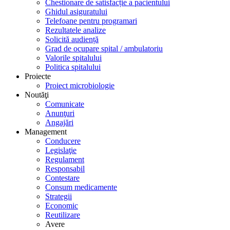
Chestionare de satisfacție a pacientului
Ghidul asiguratului
Telefoane pentru programari
Rezultatele analize
Solicită audiență
Grad de ocupare spital / ambulatoriu
Valorile spitalului
Politica spitalului
Proiecte
Proiect microbiologie
Noutăţi
Comunicate
Anunţuri
Angajări
Management
Conducere
Legislaţie
Regulament
Responsabil
Contestare
Consum medicamente
Strategii
Economic
Reutilizare
Avere