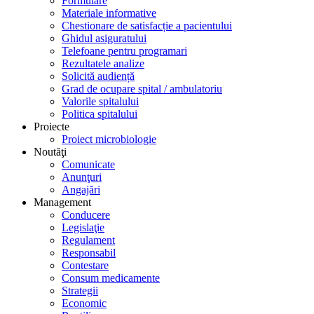
Formulare
Materiale informative
Chestionare de satisfacție a pacientului
Ghidul asiguratului
Telefoane pentru programari
Rezultatele analize
Solicită audiență
Grad de ocupare spital / ambulatoriu
Valorile spitalului
Politica spitalului
Proiecte
Proiect microbiologie
Noutăţi
Comunicate
Anunţuri
Angajări
Management
Conducere
Legislaţie
Regulament
Responsabil
Contestare
Consum medicamente
Strategii
Economic