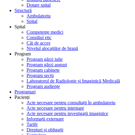
Dotare spital
Structură
Ambulatoriu
Spital
Spital
Competențe medici
Consiliul etic
Căi de acces
Nivelul alocațiilor de hrană
Program
Program gărzi iulie
Program gărzi august
Program cabinete
Program secții
Laboratorul de Radiologie și Imagistică Medicală
Program audiențe
Programari
Pacienți
Acte necesare pentru consultații în ambulatoriu
Acte necesare pentru internare
Acte necesare pentru investigații imagistice
Informații externare
Tarife
Drepturi și obligații