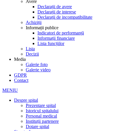
Avere
Declarații de avere
Declarații de interese
Declarații de incompatibilitate
Achiziții
Informații publice
Indicatori de performanță
Informații financiare
Lista funcțiilor
Lista
Decizii
Media
Galerie foto
Galerie video
GDPR
Contact
MENIU
Despre spital
Prezentare spital
Istoricul spitalului
Personal medical
Instituții partenere
Dotare spital