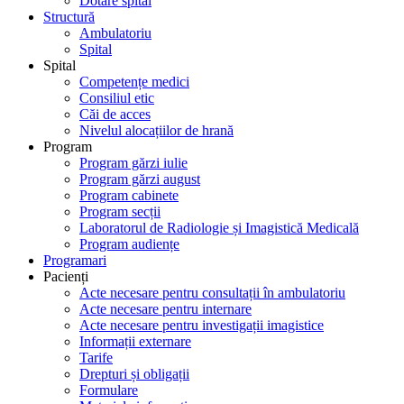
Dotare spital
Structură
Ambulatoriu
Spital
Spital
Competențe medici
Consiliul etic
Căi de acces
Nivelul alocațiilor de hrană
Program
Program gărzi iulie
Program gărzi august
Program cabinete
Program secții
Laboratorul de Radiologie și Imagistică Medicală
Program audiențe
Programari
Pacienți
Acte necesare pentru consultații în ambulatoriu
Acte necesare pentru internare
Acte necesare pentru investigații imagistice
Informații externare
Tarife
Drepturi și obligații
Formulare