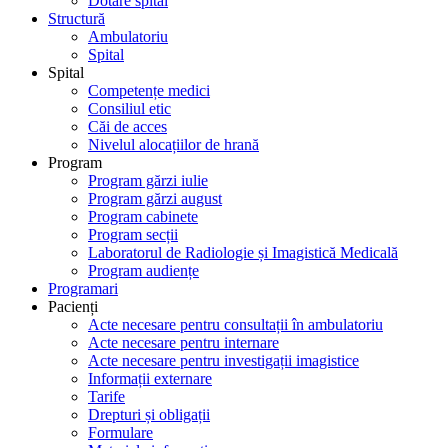
Dotare spital
Structură
Ambulatoriu
Spital
Spital
Competențe medici
Consiliul etic
Căi de acces
Nivelul alocațiilor de hrană
Program
Program gărzi iulie
Program gărzi august
Program cabinete
Program secții
Laboratorul de Radiologie și Imagistică Medicală
Program audiențe
Programari
Pacienți
Acte necesare pentru consultații în ambulatoriu
Acte necesare pentru internare
Acte necesare pentru investigații imagistice
Informații externare
Tarife
Drepturi și obligații
Formulare