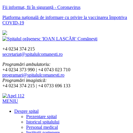
Fii informat, fii în siguranță - Coronavirus
Platforma națională de informare cu privire la vaccinarea împotriva
COVID-19
+4 0234 374 215
secretariat@spitalulcomanesti.ro
Programări ambulatoriu:
+4 0234 373 990 | +4 0743 023 710
programari@spitalulcomanesti.ro
Programări imagistică:
+4 0234 374 215 | +4 0733 696 133
MENIU
Despre spital
Prezentare spital
Istoricul spitalului
Personal medical
Instituții partenere