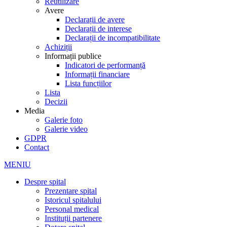
Reutilizare
Avere
Declarații de avere
Declarații de interese
Declarații de incompatibilitate
Achiziții
Informații publice
Indicatori de performanță
Informații financiare
Lista funcțiilor
Lista
Decizii
Media
Galerie foto
Galerie video
GDPR
Contact
MENIU
Despre spital
Prezentare spital
Istoricul spitalului
Personal medical
Instituții partenere