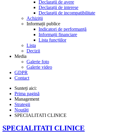
Declarații de avere
Declarații de interese
Declarații de incompatibilitate
Achiziții
Informații publice
Indicatori de performanță
Informații financiare
Lista funcțiilor
Lista
Decizii
Media
Galerie foto
Galerie video
GDPR
Contact
Sunteți aici:
Prima pagină
Management
Strategii
Noutăţi
SPECIALITATI CLINICE
SPECIALITATI CLINICE