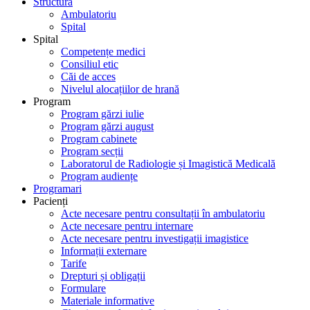
Structură
Ambulatoriu
Spital
Spital
Competențe medici
Consiliul etic
Căi de acces
Nivelul alocațiilor de hrană
Program
Program gărzi iulie
Program gărzi august
Program cabinete
Program secții
Laboratorul de Radiologie și Imagistică Medicală
Program audiențe
Programari
Pacienți
Acte necesare pentru consultații în ambulatoriu
Acte necesare pentru internare
Acte necesare pentru investigații imagistice
Informații externare
Tarife
Drepturi și obligații
Formulare
Materiale informative