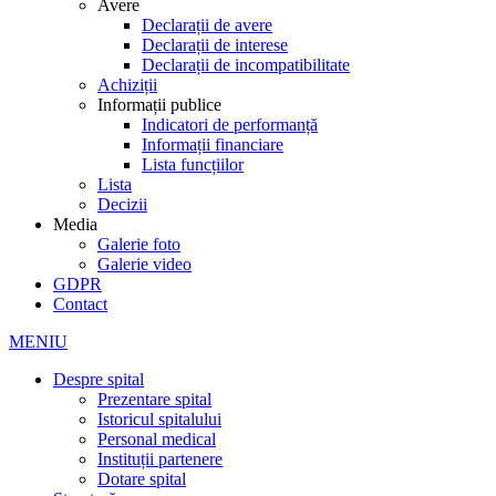
Avere
Declarații de avere
Declarații de interese
Declarații de incompatibilitate
Achiziții
Informații publice
Indicatori de performanță
Informații financiare
Lista funcțiilor
Lista
Decizii
Media
Galerie foto
Galerie video
GDPR
Contact
MENIU
Despre spital
Prezentare spital
Istoricul spitalului
Personal medical
Instituții partenere
Dotare spital