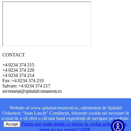
CONTACT
+4 0234 374 215
+4 0234 374 220
+4 0234 374 214
Fax: +4 0234 374 219
Salvare: +4 0234 374 217
secretariat@spitalulcomanesti.ro
ADRESA
Website-ul www.spitalulcomanesti.ro, administrat de Spitalul
Orășenesc “Ioan Lascăr” Comănești, folosește cookie-uri necesare în
Str. Vasile Alecsanri, Nr. 1
scopul de a vă oferi o cât mai bună experiență de navigare pe website.
Oraș Comănești
Pentru mai multe detalii cu privire la cookie-urile utilizate,
Accept
Județul Bacău
puteți accesa meniul GDPR.