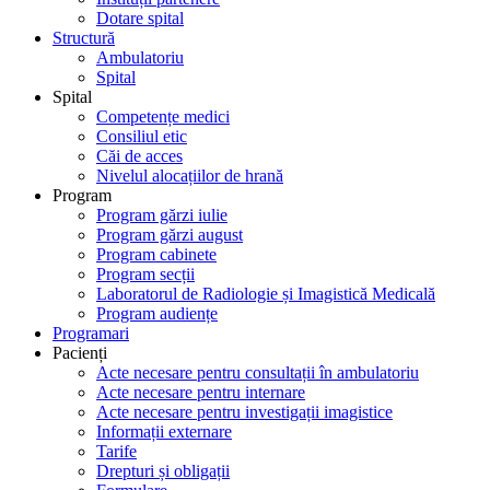
Dotare spital
Structură
Ambulatoriu
Spital
Spital
Competențe medici
Consiliul etic
Căi de acces
Nivelul alocațiilor de hrană
Program
Program gărzi iulie
Program gărzi august
Program cabinete
Program secții
Laboratorul de Radiologie și Imagistică Medicală
Program audiențe
Programari
Pacienți
Acte necesare pentru consultații în ambulatoriu
Acte necesare pentru internare
Acte necesare pentru investigații imagistice
Informații externare
Tarife
Drepturi și obligații