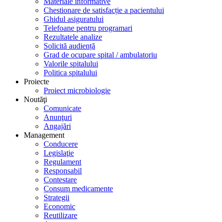
Materiale informative
Chestionare de satisfacție a pacientului
Ghidul asiguratului
Telefoane pentru programari
Rezultatele analize
Solicită audiență
Grad de ocupare spital / ambulatoriu
Valorile spitalului
Politica spitalului
Proiecte
Proiect microbiologie
Noutăţi
Comunicate
Anunţuri
Angajări
Management
Conducere
Legislaţie
Regulament
Responsabil
Contestare
Consum medicamente
Strategii
Economic
Reutilizare