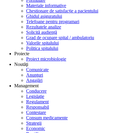
Formulare
Materiale informative
Chestionare de satisfacție a pacientului
Ghidul asiguratului
Telefoane pentru programari
Rezultatele analize
Solicită audiență
Grad de ocupare spital / ambulatoriu
Valorile spitalului
Politica spitalului
Proiecte
Proiect microbiologie
Noutăţi
Comunicate
Anunţuri
Angajări
Management
Conducere
Legislaţie
Regulament
Responsabil
Contestare
Consum medicamente
Strategii
Economic