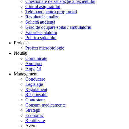
Chestionare de satisfacție a pacientului
Ghidul asiguratului
Telefoane pentru programari
Rezultatele analize
Solicită audiență
Grad de ocupare spital / ambulatoriu
Valorile spitalului
Politica spitalului
Proiecte
Proiect microbiologie
Noutăţi
Comunicate
Anunţuri
Angajări
Management
Conducere
Legislaţie
Regulament
Responsabil
Contestare
Consum medicamente
Strategii
Economic
Reutilizare
Avere