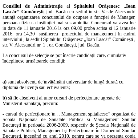
Consiliul de Administraţie
al
Spitalului Orăşenesc „Ioan
Lascăr” Comăneşti
, jud. Bacău cu sediul in str. Vasile Alecsandri
anunţă organizarea concursului de ocupare a funcţiei de Manager,
persoana fizica a instituţiei mai sus amintita. Concursul va avea loc
in data de 11 ianuarie 2016 la ora 09.00 proba scrisa si 12 ianuarie
2016, ora 14,30 susţinerea proiectului de management in cadrul
interviului , la sediul Spitalului Orăşenesc „Ioan Lascăr” Comăneşti ,
str. V. Alecsandri nr. 1 , or. Comăneşti, jud. Bacău.
La concursul de selecţie se pot înscrie candidaţii care, cumulativ
îndeplinesc următoarele condiţii:
a)
sunt absolvenţi de învăţământ universitar de lungă durată cu
diplomă de licenţă sau echivalentă;
b)
să fie absolvent al unor cursuri de perfecţionare agreate de
Ministerul Sănătăţii, precum:
- cursul de perfecţionare în ,, Management spitalicesc“ organizat de
Şcoala Naţională de Sănătate Publică si Management Sanitar
Bucureşti în perioada 2006-2009, respectiv de Şcoala Naţională de
Sănătate Publică, Management şi Perfecţionare în Domeniul Sanitar
Bucureşti, începând cu anul 2010, pentru care se va prezenta copia