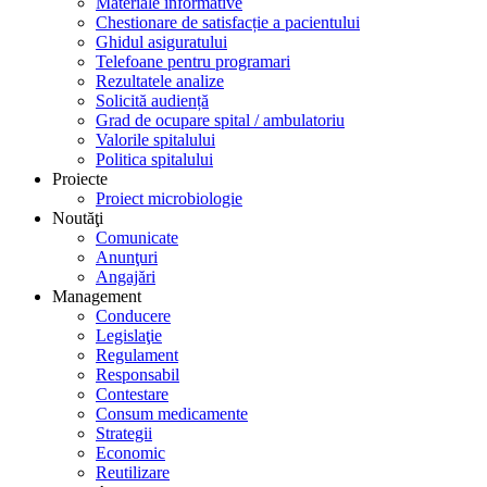
Materiale informative
Chestionare de satisfacție a pacientului
Ghidul asiguratului
Telefoane pentru programari
Rezultatele analize
Solicită audiență
Grad de ocupare spital / ambulatoriu
Valorile spitalului
Politica spitalului
Proiecte
Proiect microbiologie
Noutăţi
Comunicate
Anunţuri
Angajări
Management
Conducere
Legislaţie
Regulament
Responsabil
Contestare
Consum medicamente
Strategii
Economic
Reutilizare