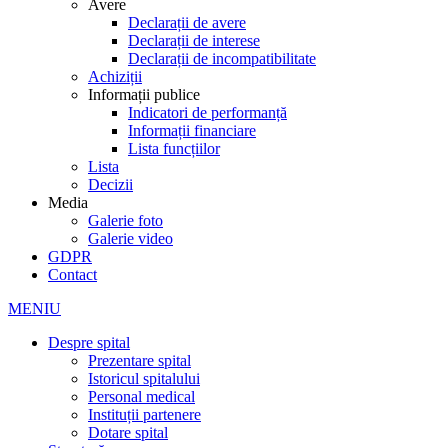
Avere
Declarații de avere
Declarații de interese
Declarații de incompatibilitate
Achiziții
Informații publice
Indicatori de performanță
Informații financiare
Lista funcțiilor
Lista
Decizii
Media
Galerie foto
Galerie video
GDPR
Contact
MENIU
Despre spital
Prezentare spital
Istoricul spitalului
Personal medical
Instituții partenere
Dotare spital