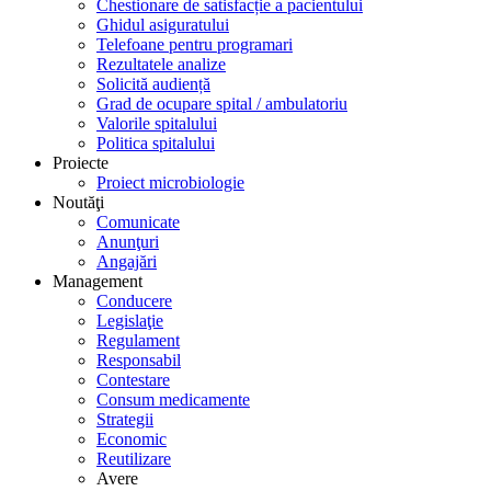
Chestionare de satisfacție a pacientului
Ghidul asiguratului
Telefoane pentru programari
Rezultatele analize
Solicită audiență
Grad de ocupare spital / ambulatoriu
Valorile spitalului
Politica spitalului
Proiecte
Proiect microbiologie
Noutăţi
Comunicate
Anunţuri
Angajări
Management
Conducere
Legislaţie
Regulament
Responsabil
Contestare
Consum medicamente
Strategii
Economic
Reutilizare
Avere