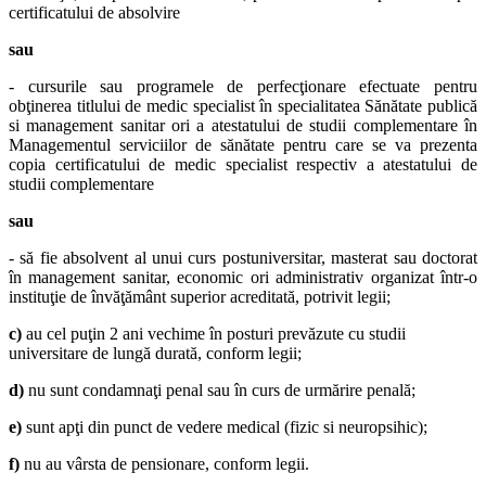
certificatului de absolvire
sau
- cursurile sau programele de perfecţionare efectuate pentru
obţinerea titlului de medic specialist în specialitatea Sănătate publică
si management sanitar ori a atestatului de studii complementare în
Managementul serviciilor de sănătate pentru care se va prezenta
copia certificatului de medic specialist respectiv a atestatului de
studii complementare
sau
- să fie absolvent al unui curs postuniversitar, masterat sau doctorat
în management sanitar, economic ori administrativ organizat într-o
instituţie de învăţământ superior acreditată, potrivit legii;
c)
au cel puţin 2 ani vechime în posturi prevăzute cu studii
universitare de lungă durată, conform legii;
d)
nu sunt condamnaţi penal sau în curs de urmărire penală;
e)
sunt apţi din punct de vedere medical (fizic si neuropsihic);
f)
nu au vârsta de pensionare, conform legii.