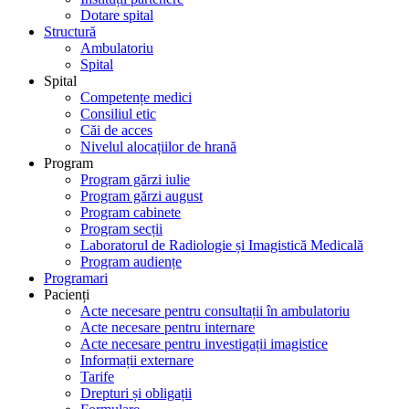
Dotare spital
Structură
Ambulatoriu
Spital
Spital
Competențe medici
Consiliul etic
Căi de acces
Nivelul alocațiilor de hrană
Program
Program gărzi iulie
Program gărzi august
Program cabinete
Program secții
Laboratorul de Radiologie și Imagistică Medicală
Program audiențe
Programari
Pacienți
Acte necesare pentru consultații în ambulatoriu
Acte necesare pentru internare
Acte necesare pentru investigații imagistice
Informații externare
Tarife
Drepturi și obligații