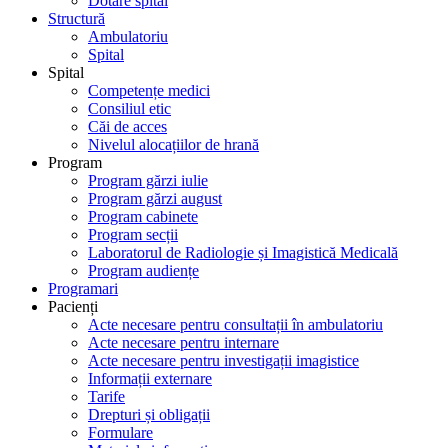
Dotare spital
Structură
Ambulatoriu
Spital
Spital
Competențe medici
Consiliul etic
Căi de acces
Nivelul alocațiilor de hrană
Program
Program gărzi iulie
Program gărzi august
Program cabinete
Program secții
Laboratorul de Radiologie și Imagistică Medicală
Program audiențe
Programari
Pacienți
Acte necesare pentru consultații în ambulatoriu
Acte necesare pentru internare
Acte necesare pentru investigații imagistice
Informații externare
Tarife
Drepturi și obligații
Formulare