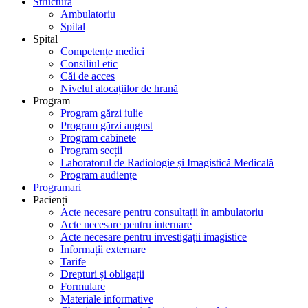
Structură
Ambulatoriu
Spital
Spital
Competențe medici
Consiliul etic
Căi de acces
Nivelul alocațiilor de hrană
Program
Program gărzi iulie
Program gărzi august
Program cabinete
Program secții
Laboratorul de Radiologie și Imagistică Medicală
Program audiențe
Programari
Pacienți
Acte necesare pentru consultații în ambulatoriu
Acte necesare pentru internare
Acte necesare pentru investigații imagistice
Informații externare
Tarife
Drepturi și obligații
Formulare
Materiale informative