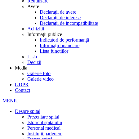
Reutilizare
Avere
Declarații de avere
Declarații de interese
Declarații de incompatibilitate
Achiziții
Informații publice
Indicatori de performanță
Informații financiare
Lista funcțiilor
Lista
Decizii
Media
Galerie foto
Galerie video
GDPR
Contact
MENIU
Despre spital
Prezentare spital
Istoricul spitalului
Personal medical
Instituții partenere