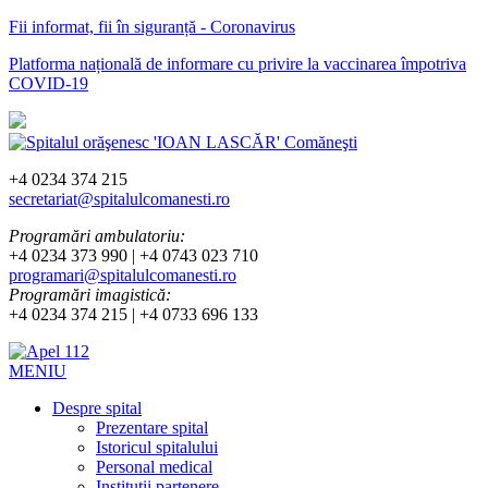
Fii informat, fii în siguranță - Coronavirus
Platforma națională de informare cu privire la vaccinarea împotriva
COVID-19
+4 0234 374 215
secretariat@spitalulcomanesti.ro
Programări ambulatoriu:
+4 0234 373 990 | +4 0743 023 710
programari@spitalulcomanesti.ro
Programări imagistică:
+4 0234 374 215 | +4 0733 696 133
MENIU
Despre spital
Prezentare spital
Istoricul spitalului
Personal medical
Instituții partenere