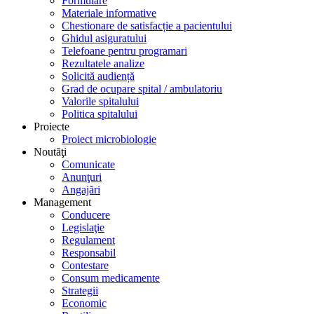
Formulare
Materiale informative
Chestionare de satisfacție a pacientului
Ghidul asiguratului
Telefoane pentru programari
Rezultatele analize
Solicită audiență
Grad de ocupare spital / ambulatoriu
Valorile spitalului
Politica spitalului
Proiecte
Proiect microbiologie
Noutăţi
Comunicate
Anunţuri
Angajări
Management
Conducere
Legislaţie
Regulament
Responsabil
Contestare
Consum medicamente
Strategii
Economic