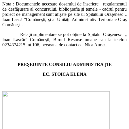
Nota : Documentele necesare dosarului de înscriere, regulamentul
de desfăşurare al concursului, bibliografia şi temele - cadrul pentru
proiect de management sunt afişate pe site-ul Spitalului Orăşenesc „
Ioan Lascăr”Comăneşti, şi al Unităţii Administrativ Teritoriale Oraş
Comăneşti.
Relaţii suplimentare se pot obţine la Spitalul Orăşenesc „
Ioan Lascăr” Comăneşti, Biroul Resurse umane sau la telefon
0234374215 int.106, persoana de contact ec. Nica Aurica.
PREŞEDINTE CONSILIU ADMINISTRAŢIE
EC. STOICA ELENA