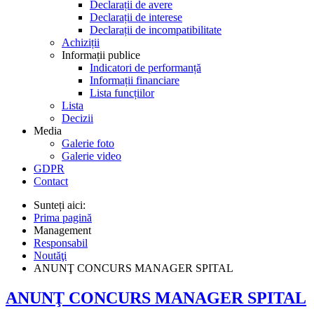
Declarații de avere
Declarații de interese
Declarații de incompatibilitate
Achiziții
Informații publice
Indicatori de performanță
Informații financiare
Lista funcțiilor
Lista
Decizii
Media
Galerie foto
Galerie video
GDPR
Contact
Sunteți aici:
Prima pagină
Management
Responsabil
Noutăţi
ANUNŢ CONCURS MANAGER SPITAL
ANUNŢ CONCURS MANAGER SPITAL