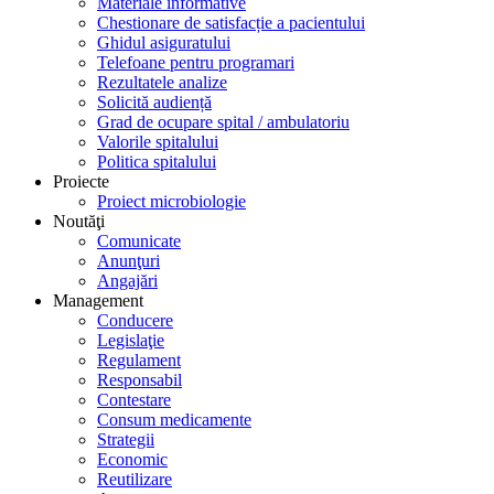
Materiale informative
Chestionare de satisfacție a pacientului
Ghidul asiguratului
Telefoane pentru programari
Rezultatele analize
Solicită audiență
Grad de ocupare spital / ambulatoriu
Valorile spitalului
Politica spitalului
Proiecte
Proiect microbiologie
Noutăţi
Comunicate
Anunţuri
Angajări
Management
Conducere
Legislaţie
Regulament
Responsabil
Contestare
Consum medicamente
Strategii
Economic
Reutilizare