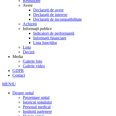
Reutilizare
Avere
Declarații de avere
Declarații de interese
Declarații de incompatibilitate
Achiziții
Informații publice
Indicatori de performanță
Informații financiare
Lista funcțiilor
Lista
Decizii
Media
Galerie foto
Galerie video
GDPR
Contact
MENIU
Despre spital
Prezentare spital
Istoricul spitalului
Personal medical
Instituții partenere