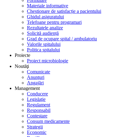
Formulare
Materiale informative
Chestionare de satisfacție a pacientului
Ghidul asiguratului
Telefoane pentru programari
Rezultatele analize
Solicită audiență
Grad de ocupare spital / ambulatoriu
Valorile spitalului
Politica spitalului
Proiecte
Proiect microbiologie
Noutăţi
Comunicate
Anunţuri
Angajări
Management
Conducere
Legislaţie
Regulament
Responsabil
Contestare
Consum medicamente
Strategii
Economic