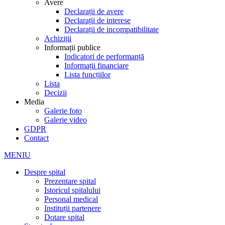
Avere
Declarații de avere
Declarații de interese
Declarații de incompatibilitate
Achiziții
Informații publice
Indicatori de performanță
Informații financiare
Lista funcțiilor
Lista
Decizii
Media
Galerie foto
Galerie video
GDPR
Contact
MENIU
Despre spital
Prezentare spital
Istoricul spitalului
Personal medical
Instituții partenere
Dotare spital