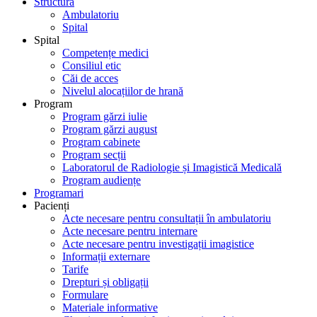
Structură
Ambulatoriu
Spital
Spital
Competențe medici
Consiliul etic
Căi de acces
Nivelul alocațiilor de hrană
Program
Program gărzi iulie
Program gărzi august
Program cabinete
Program secții
Laboratorul de Radiologie și Imagistică Medicală
Program audiențe
Programari
Pacienți
Acte necesare pentru consultații în ambulatoriu
Acte necesare pentru internare
Acte necesare pentru investigații imagistice
Informații externare
Tarife
Drepturi și obligații
Formulare
Materiale informative