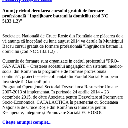
Anunţ privind derularea cursului gratuit de formare
profesională "Ingrijitoare batrani la domiciliu (cod NC
5133.1.2)"
Societatea Naţională de Cruce Roşie din România are plăcerea de a
vă anunța că începând cu luna august 2014 va derula în Municipiul
Bacău cursul gratuit de formare profesională "Ingrijitoare batrani la
domiciliu (cod NC 5133.1.2)".
Cursurile de formare sunt organizate în cadrul proiectului "PRO-
SANATATE – Creșterea accesului angajaților din sistemul medico-
social din Romania la programele de formare profesională
continuă", proiect ce este cofinanţat din Fondul Social European –
Investeşte în Oameni! prin
Programul Operaţional Sectorial Dezvoltarea Resurselor Umane
2007-2013 şi implementat, în perioada 24 aprilie 2014 – 23
octombrie 2015, de către Asociația pentru Dezvoltare și Promovare
Socio-Economică, CATALACTICA în parteneriat cu Societatea
Națională de Cruce Roșie din România și Fundația pentru
Recuperare, Integrare și Promovare Socială ECHOSOC.
Citește anunțul complet...