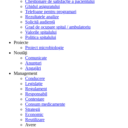
Chestionare de satisfacție a pacientului
Ghidul asiguratului
Telefoane pentru programari
Rezultatele analize
Solicită audiență
Grad de ocupare spital / ambulatoriu
Valorile spitalului
Politica spitalului
Proiecte
Proiect microbiologie
Noutăţi
Comunicate
Anunţuri
Angajări
Management
Conducere
Legislaţie
Regulament
Responsabil
Contestare
Consum medicamente
Strategii
Economic
Reutilizare
Avere