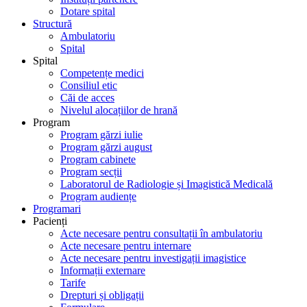
Dotare spital
Structură
Ambulatoriu
Spital
Spital
Competențe medici
Consiliul etic
Căi de acces
Nivelul alocațiilor de hrană
Program
Program gărzi iulie
Program gărzi august
Program cabinete
Program secții
Laboratorul de Radiologie și Imagistică Medicală
Program audiențe
Programari
Pacienți
Acte necesare pentru consultații în ambulatoriu
Acte necesare pentru internare
Acte necesare pentru investigații imagistice
Informații externare
Tarife
Drepturi și obligații