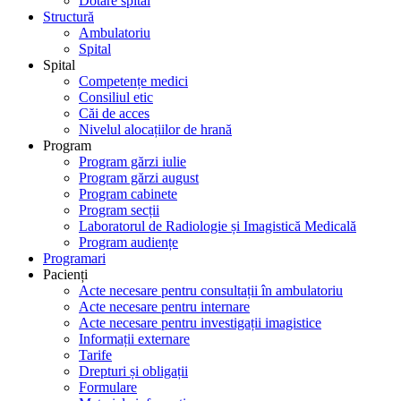
Dotare spital
Structură
Ambulatoriu
Spital
Spital
Competențe medici
Consiliul etic
Căi de acces
Nivelul alocațiilor de hrană
Program
Program gărzi iulie
Program gărzi august
Program cabinete
Program secții
Laboratorul de Radiologie și Imagistică Medicală
Program audiențe
Programari
Pacienți
Acte necesare pentru consultații în ambulatoriu
Acte necesare pentru internare
Acte necesare pentru investigații imagistice
Informații externare
Tarife
Drepturi și obligații
Formulare