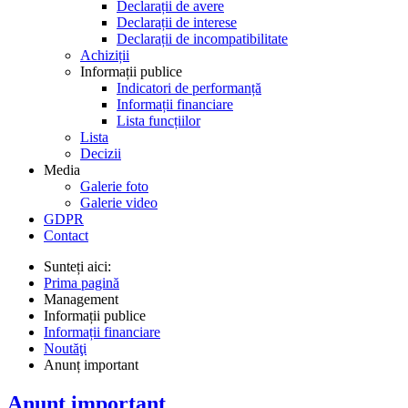
Declarații de avere
Declarații de interese
Declarații de incompatibilitate
Achiziții
Informații publice
Indicatori de performanță
Informații financiare
Lista funcțiilor
Lista
Decizii
Media
Galerie foto
Galerie video
GDPR
Contact
Sunteți aici:
Prima pagină
Management
Informații publice
Informații financiare
Noutăţi
Anunț important
Anunț important