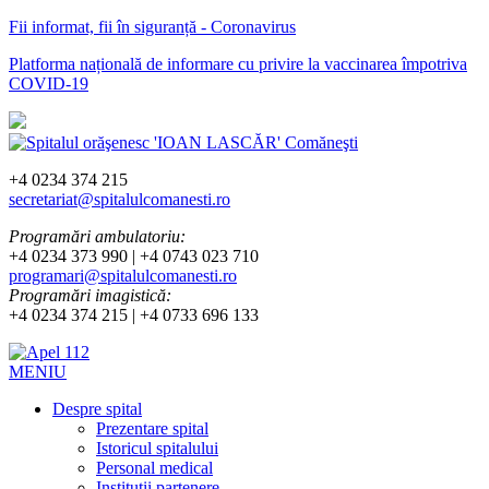
Fii informat, fii în siguranță - Coronavirus
Platforma națională de informare cu privire la vaccinarea împotriva
COVID-19
+4 0234 374 215
secretariat@spitalulcomanesti.ro
Programări ambulatoriu:
+4 0234 373 990 | +4 0743 023 710
programari@spitalulcomanesti.ro
Programări imagistică:
+4 0234 374 215 | +4 0733 696 133
MENIU
Despre spital
Prezentare spital
Istoricul spitalului
Personal medical
Instituții partenere