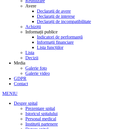
Reutilizare
Avere
Declarații de avere
Declarații de interese
Declarații de incompatibilitate
Achiziții
Informații publice
Indicatori de performanță
Informații financiare
Lista funcțiilor
Lista
Decizii
Media
Galerie foto
Galerie video
GDPR
Contact
MENIU
Despre spital
Prezentare spital
Istoricul spitalului
Personal medical
Instituții partenere