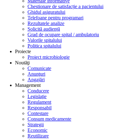
Materiale informative
Chestionare de satisfacție a pacientului
Ghidul asiguratului
Telefoane pentru programari
Rezultatele analize
Solicită audiență
Grad de ocupare spital / ambulatoriu
Valorile spitalului
Politica spitalului
Proiecte
Proiect microbiologie
Noutăţi
Comunicate
Anunţuri
Angajări
Management
Conducere
Legislaţie
Regulament
Responsabil
Contestare
Consum medicamente
Strategii
Economic
Reutilizare