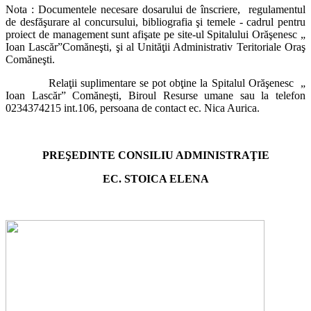
Nota : Documentele necesare dosarului de înscriere, regulamentul
de desfăşurare al concursului, bibliografia şi temele - cadrul pentru
proiect de management sunt afişate pe site-ul Spitalului Orăşenesc „
Ioan Lascăr”Comăneşti, şi al Unităţii Administrativ Teritoriale Oraş
Comăneşti.
Relaţii suplimentare se pot obţine la Spitalul Orăşenesc „
Ioan Lascăr” Comăneşti, Biroul Resurse umane sau la telefon
0234374215 int.106, persoana de contact ec. Nica Aurica.
PREŞEDINTE CONSILIU ADMINISTRAŢIE
EC. STOICA ELENA