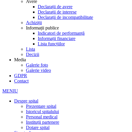
Avere
Declarații de avere
Declarații de interese
Declarații de incompatibilitate
Achiziții
Informații publice
Indicatori de performanță
Informații financiare
Lista funcțiilor
Lista
Decizii
Media
Galerie foto
Galerie video
GDPR
Contact
MENIU
Despre spital
Prezentare spital
Istoricul spitalului
Personal medical
Instituții partenere
Dotare spital