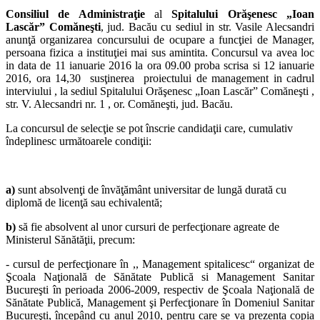
Consiliul de Administraţie
al
Spitalului Orăşenesc „Ioan
Lascăr” Comăneşti
, jud. Bacău cu sediul in str. Vasile Alecsandri
anunţă organizarea concursului de ocupare a funcţiei de Manager,
persoana fizica a instituţiei mai sus amintita. Concursul va avea loc
in data de 11 ianuarie 2016 la ora 09.00 proba scrisa si 12 ianuarie
2016, ora 14,30 susţinerea proiectului de management in cadrul
interviului , la sediul Spitalului Orăşenesc „Ioan Lascăr” Comăneşti ,
str. V. Alecsandri nr. 1 , or. Comăneşti, jud. Bacău.
La concursul de selecţie se pot înscrie candidaţii care, cumulativ
îndeplinesc următoarele condiţii:
a)
sunt absolvenţi de învăţământ universitar de lungă durată cu
diplomă de licenţă sau echivalentă;
b)
să fie absolvent al unor cursuri de perfecţionare agreate de
Ministerul Sănătăţii, precum:
- cursul de perfecţionare în ,, Management spitalicesc“ organizat de
Şcoala Naţională de Sănătate Publică si Management Sanitar
Bucureşti în perioada 2006-2009, respectiv de Şcoala Naţională de
Sănătate Publică, Management şi Perfecţionare în Domeniul Sanitar
Bucureşti, începând cu anul 2010, pentru care se va prezenta copia