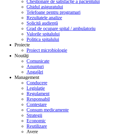
Chestionare de satisfacție a pacientului
Ghidul asiguratului
Telefoane pentru programari
Rezultatele analize
Solicită audiență
Grad de ocupare spital / ambulatoriu
Valorile spitalului
Politica spitalului
Proiecte
Proiect microbiologie
Noutăţi
Comunicate
Anunţuri
Angajări
Management
Conducere
Legislaţie
Regulament
Responsabil
Contestare
Consum medicamente
Strategii
Economic
Reutilizare
Avere