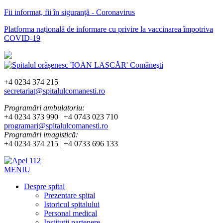
Fii informat, fii în siguranță - Coronavirus
Platforma națională de informare cu privire la vaccinarea împotriva
COVID-19
+4 0234 374 215
secretariat@spitalulcomanesti.ro
Programări ambulatoriu:
+4 0234 373 990 | +4 0743 023 710
programari@spitalulcomanesti.ro
Programări imagistică:
+4 0234 374 215 | +4 0733 696 133
MENIU
Despre spital
Prezentare spital
Istoricul spitalului
Personal medical
Instituții partenere