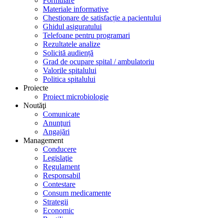
Formulare
Materiale informative
Chestionare de satisfacție a pacientului
Ghidul asiguratului
Telefoane pentru programari
Rezultatele analize
Solicită audiență
Grad de ocupare spital / ambulatoriu
Valorile spitalului
Politica spitalului
Proiecte
Proiect microbiologie
Noutăţi
Comunicate
Anunţuri
Angajări
Management
Conducere
Legislaţie
Regulament
Responsabil
Contestare
Consum medicamente
Strategii
Economic