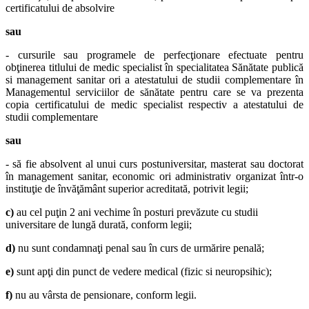
certificatului de absolvire
sau
- cursurile sau programele de perfecţionare efectuate pentru
obţinerea titlului de medic specialist în specialitatea Sănătate publică
si management sanitar ori a atestatului de studii complementare în
Managementul serviciilor de sănătate pentru care se va prezenta
copia certificatului de medic specialist respectiv a atestatului de
studii complementare
sau
- să fie absolvent al unui curs postuniversitar, masterat sau doctorat
în management sanitar, economic ori administrativ organizat într-o
instituţie de învăţământ superior acreditată, potrivit legii;
c)
au cel puţin 2 ani vechime în posturi prevăzute cu studii
universitare de lungă durată, conform legii;
d)
nu sunt condamnaţi penal sau în curs de urmărire penală;
e)
sunt apţi din punct de vedere medical (fizic si neuropsihic);
f)
nu au vârsta de pensionare, conform legii.