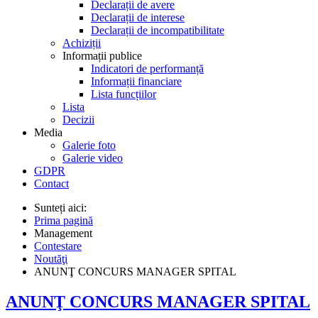
Declarații de avere
Declarații de interese
Declarații de incompatibilitate
Achiziții
Informații publice
Indicatori de performanță
Informații financiare
Lista funcțiilor
Lista
Decizii
Media
Galerie foto
Galerie video
GDPR
Contact
Sunteți aici:
Prima pagină
Management
Contestare
Noutăţi
ANUNŢ CONCURS MANAGER SPITAL
ANUNŢ CONCURS MANAGER SPITAL