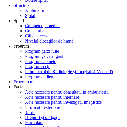
Dotare spital
Structură
Ambulatoriu
Spital
Spital
Competențe medici
Consiliul etic
Căi de acces
Nivelul alocațiilor de hrană
Program
Program gărzi iulie
Program gărzi august
Program cabinete
Program secții
Laboratorul de Radiologie și Imagistică Medicală
Program audiențe
Programari
Pacienți
Acte necesare pentru consultații în ambulatoriu
Acte necesare pentru internare
Acte necesare pentru investigații imagistice
Informații externare
Tarife
Drepturi și obligații
Formulare