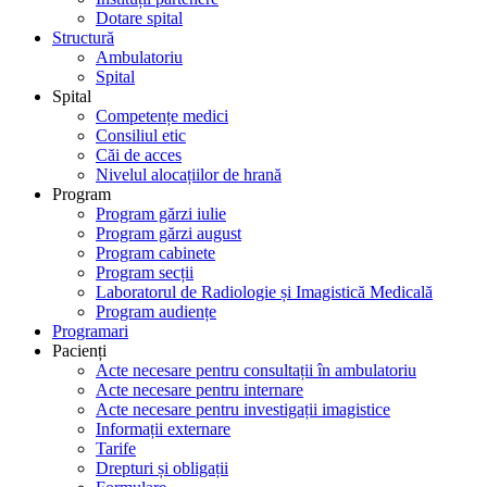
Dotare spital
Structură
Ambulatoriu
Spital
Spital
Competențe medici
Consiliul etic
Căi de acces
Nivelul alocațiilor de hrană
Program
Program gărzi iulie
Program gărzi august
Program cabinete
Program secții
Laboratorul de Radiologie și Imagistică Medicală
Program audiențe
Programari
Pacienți
Acte necesare pentru consultații în ambulatoriu
Acte necesare pentru internare
Acte necesare pentru investigații imagistice
Informații externare
Tarife
Drepturi și obligații