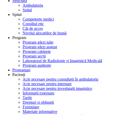
Structură
Ambulatoriu
Spital
Spital
Competențe medici
Consiliul etic
Căi de acces
Nivelul alocațiilor de hrană
Program
Program gărzi iulie
Program gărzi august
Program cabinete
Program secții
Laboratorul de Radiologie și Imagistică Medicală
Program audiențe
Programari
Pacienți
Acte necesare pentru consultații în ambulatoriu
Acte necesare pentru internare
Acte necesare pentru investigații imagistice
Informații externare
Tarife
Drepturi și obligații
Formulare
Materiale informative