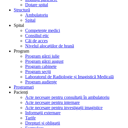
Dotare spital
Structură
Ambulatoriu
Spital
Spital
Competențe medici
Consiliul etic
Căi de acces
Nivelul alocațiilor de hrană
Program
Program gărzi iulie
Program gărzi august
Program cabinete
Program secții
Laboratorul de Radiologie și Imagistică Medicală
Program audiențe
Programari
Pacienți
Acte necesare pentru consultații în ambulatoriu
Acte necesare pentru internare
Acte necesare pentru investigații imagistice
Informații externare
Tarife
Drepturi și obligații