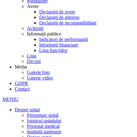
Reutilizare
Avere
Declarații de avere
Declarații de interese
Declarații de incompatibilitate
Achiziții
Informații publice
Indicatori de performanță
Informații financiare
Lista funcțiilor
Lista
Decizii
Media
Galerie foto
Galerie video
GDPR
Contact
MENIU
Despre spital
Prezentare spital
Istoricul spitalului
Personal medical
Instituții partenere