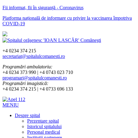
Fii informat, fii în siguranță - Coronavirus
Platforma națională de informare cu privire la vaccinarea împotriva
COVID-19
+4 0234 374 215
secretariat@spitalulcomanesti.ro
Programări ambulatoriu:
+4 0234 373 990 | +4 0743 023 710
programari@spitalulcomanesti.ro
Programări imagistică:
+4 0234 374 215 | +4 0733 696 133
MENIU
Despre spital
Prezentare spital
Istoricul spitalului
Personal medical
Instituții partenere