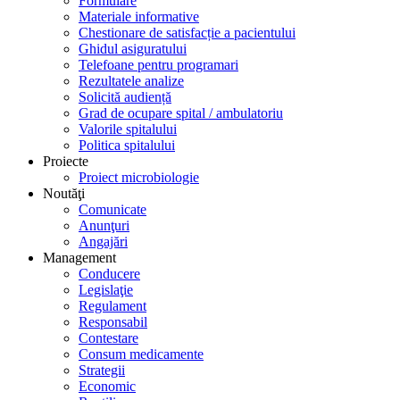
Formulare
Materiale informative
Chestionare de satisfacție a pacientului
Ghidul asiguratului
Telefoane pentru programari
Rezultatele analize
Solicită audiență
Grad de ocupare spital / ambulatoriu
Valorile spitalului
Politica spitalului
Proiecte
Proiect microbiologie
Noutăţi
Comunicate
Anunţuri
Angajări
Management
Conducere
Legislaţie
Regulament
Responsabil
Contestare
Consum medicamente
Strategii
Economic