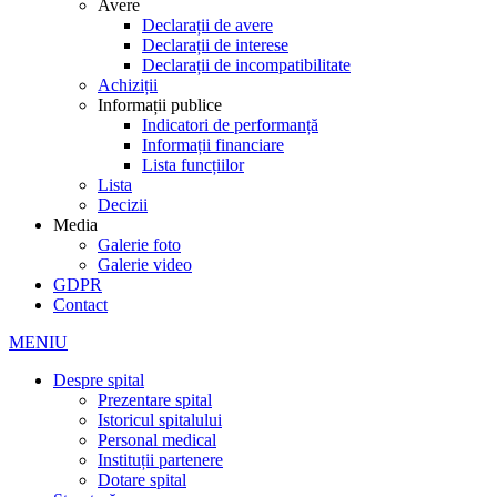
Avere
Declarații de avere
Declarații de interese
Declarații de incompatibilitate
Achiziții
Informații publice
Indicatori de performanță
Informații financiare
Lista funcțiilor
Lista
Decizii
Media
Galerie foto
Galerie video
GDPR
Contact
MENIU
Despre spital
Prezentare spital
Istoricul spitalului
Personal medical
Instituții partenere
Dotare spital