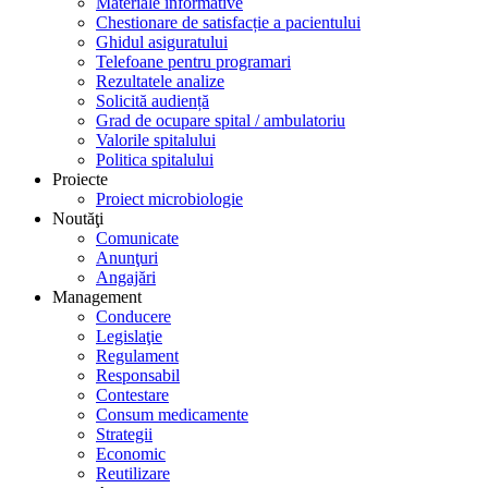
Materiale informative
Chestionare de satisfacție a pacientului
Ghidul asiguratului
Telefoane pentru programari
Rezultatele analize
Solicită audiență
Grad de ocupare spital / ambulatoriu
Valorile spitalului
Politica spitalului
Proiecte
Proiect microbiologie
Noutăţi
Comunicate
Anunţuri
Angajări
Management
Conducere
Legislaţie
Regulament
Responsabil
Contestare
Consum medicamente
Strategii
Economic
Reutilizare