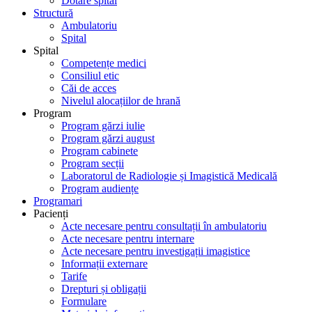
Dotare spital
Structură
Ambulatoriu
Spital
Spital
Competențe medici
Consiliul etic
Căi de acces
Nivelul alocațiilor de hrană
Program
Program gărzi iulie
Program gărzi august
Program cabinete
Program secții
Laboratorul de Radiologie și Imagistică Medicală
Program audiențe
Programari
Pacienți
Acte necesare pentru consultații în ambulatoriu
Acte necesare pentru internare
Acte necesare pentru investigații imagistice
Informații externare
Tarife
Drepturi și obligații
Formulare