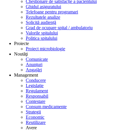
Chestionare de satisfacție a pacientului
Ghidul asiguratului
Telefoane pentru programari
Rezultatele analize
Solicită audiență
Grad de ocupare spital / ambulatoriu
Valorile spitalului
Politica spitalului
Proiecte
Proiect microbiologie
Noutăţi
Comunicate
Anunţuri
Angajări
Management
Conducere
Legislaţie
Regulament
Responsabil
Contestare
Consum medicamente
Strategii
Economic
Reutilizare
Avere