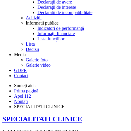
Declarații de avere
Declarații de interese
Declarații de incompatibilitate
Achiziții
Informații publice
Indicatori de performanță
Informații financiare
Lista funcțiilor
Lista
Decizii
Media
Galerie foto
Galerie video
GDPR
Contact
Sunteți aici:
Prima pagină
Apel 112
Noutăţi
SPECIALITATI CLINICE
SPECIALITATI CLINICE