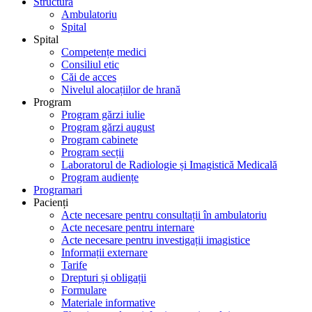
Structură
Ambulatoriu
Spital
Spital
Competențe medici
Consiliul etic
Căi de acces
Nivelul alocațiilor de hrană
Program
Program gărzi iulie
Program gărzi august
Program cabinete
Program secții
Laboratorul de Radiologie și Imagistică Medicală
Program audiențe
Programari
Pacienți
Acte necesare pentru consultații în ambulatoriu
Acte necesare pentru internare
Acte necesare pentru investigații imagistice
Informații externare
Tarife
Drepturi și obligații
Formulare
Materiale informative