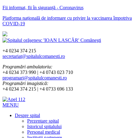
Fii informat, fii în siguranță - Coronavirus
Platforma națională de informare cu privire la vaccinarea împotriva
COVID-19
+4 0234 374 215
secretariat@spitalulcomanesti.ro
Programări ambulatoriu:
+4 0234 373 990 | +4 0743 023 710
programari@spitalulcomanesti.ro
Programări imagistică:
+4 0234 374 215 | +4 0733 696 133
MENIU
Despre spital
Prezentare spital
Istoricul spitalului
Personal medical
Instituții partenere