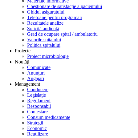
Materiale informative
Chestionare de satisfacție a pacientului
Ghidul asiguratului
Telefoane pentru programari
Rezultatele analize
Solicită audiență
Grad de ocupare spital / ambulatoriu
Valorile spitalului
Politica spitalului
Proiecte
Proiect microbiologie
Noutăţi
Comunicate
Anunţuri
Angajări
Management
Conducere
Legislaţie
Regulament
Responsabil
Contestare
Consum medicamente
Strategii
Economic
Reutilizare