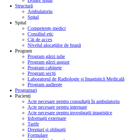
Dotare spital
Structură
Ambulatoriu
Spital
Spital
Competențe medici
Consiliul etic
Căi de acces
Nivelul alocațiilor de hrană
Program
Program gărzi iulie
Program gărzi august
Program cabinete
Program secții
Laboratorul de Radiologie și Imagistică Medicală
Program audiențe
Programari
Pacienți
Acte necesare pentru consultații în ambulatoriu
Acte necesare pentru internare
Acte necesare pentru investigații imagistice
Informații externare
Tarife
Drepturi și obligații
Formulare