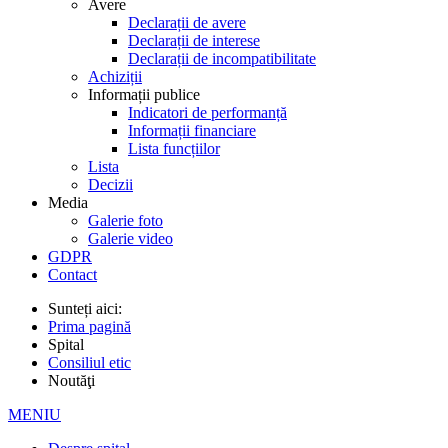
Avere
Declarații de avere
Declarații de interese
Declarații de incompatibilitate
Achiziții
Informații publice
Indicatori de performanță
Informații financiare
Lista funcțiilor
Lista
Decizii
Media
Galerie foto
Galerie video
GDPR
Contact
Sunteți aici:
Prima pagină
Spital
Consiliul etic
Noutăţi
MENIU