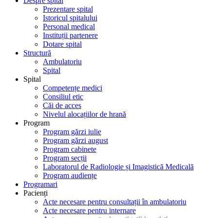
Despre spital
Prezentare spital
Istoricul spitalului
Personal medical
Instituții partenere
Dotare spital
Structură
Ambulatoriu
Spital
Spital
Competențe medici
Consiliul etic
Căi de acces
Nivelul alocațiilor de hrană
Program
Program gărzi iulie
Program gărzi august
Program cabinete
Program secții
Laboratorul de Radiologie și Imagistică Medicală
Program audiențe
Programari
Pacienți
Acte necesare pentru consultații în ambulatoriu
Acte necesare pentru internare