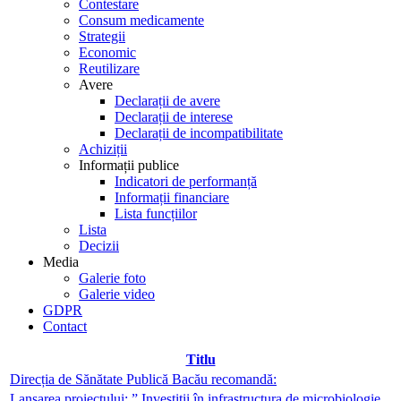
Contestare
Consum medicamente
Strategii
Economic
Reutilizare
Avere
Declarații de avere
Declarații de interese
Declarații de incompatibilitate
Achiziții
Informații publice
Indicatori de performanță
Informații financiare
Lista funcțiilor
Lista
Decizii
Media
Galerie foto
Galerie video
GDPR
Contact
Titlu
Direcția de Sănătate Publică Bacău recomandă:
Lansarea proiectului: ” Investiții în infrastructura de microbiologie