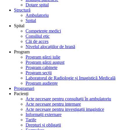
Dotare spital
Structură
Ambulatoriu
Spital
Spital
Competențe medici
Consiliul etic
Căi de acces
Nivelul alocațiilor de hrană
Program
Program gărzi iulie
Program gărzi august
Program cabinete
Program secții
Laboratorul de Radiologie și Imagistică Medicală
Program audiențe
Programari
Pacienți
Acte necesare pentru consultații în ambulatoriu
Acte necesare pentru internare
Acte necesare pentru investigații imagistice
Informații externare
Tarife
Drepturi și obligații