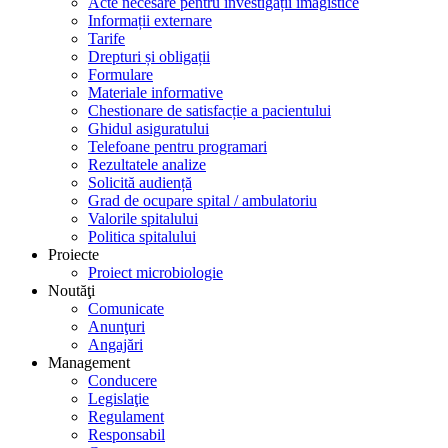
Acte necesare pentru investigații imagistice
Informații externare
Tarife
Drepturi și obligații
Formulare
Materiale informative
Chestionare de satisfacție a pacientului
Ghidul asiguratului
Telefoane pentru programari
Rezultatele analize
Solicită audiență
Grad de ocupare spital / ambulatoriu
Valorile spitalului
Politica spitalului
Proiecte
Proiect microbiologie
Noutăţi
Comunicate
Anunţuri
Angajări
Management
Conducere
Legislaţie
Regulament
Responsabil