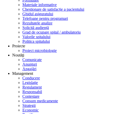
Formulare
Materiale informative
Chestionare de satisfacție a pacientului
Ghidul asiguratului
Telefoane pentru programari
Rezultatele analize
Solicită audiență
Grad de ocupare spital / ambulatoriu
Valorile spitalului
Politica spitalului
Proiecte
Proiect microbiologie
Noutăţi
Comunicate
Anunţuri
Angajări
Management
Conducere
Legislaţie
Regulament
Responsabil
Contestare
Consum medicamente
Strategii
Economic