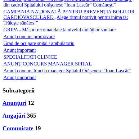
din cadrul Spitalului orășenesc ”Ioan Lascăr” Comănești”
CAMPANIA NAŢIONALĂ PENTRU PREVENŢIA BOLILOR
CARDIOVASCULARE „Alege ritmul potrivit pentru inima ta:
Trăieşte sănătos!”
GRIPA - Măsuri recomandate la nivelul unităților sanitare
Anunț concurs promovare
Grad de ocupare spital / ambulatoriu
Anunț important
SPECIALITATI CLINICE
ANUNŢ CONCURS MANAGER SPITAL
Anunț concurs funcția manager Spitalul Orășenesc "Ioan Lascăr"
Anunț important
Subcategorii
Anunţuri
12
Angajări
365
Comunicate
19