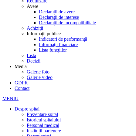
Reutilizare
Avere
Declarații de avere
Declarații de interese
Declarații de incompatibilitate
Achiziții
Informații publice
Indicatori de performanță
Informații financiare
Lista funcțiilor
Lista
Decizii
Media
Galerie foto
Galerie video
GDPR
Contact
MENIU
Despre spital
Prezentare spital
Istoricul spitalului
Personal medical
Instituții partenere