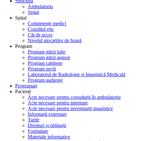
Structură
Ambulatoriu
Spital
Spital
Competențe medici
Consiliul etic
Căi de acces
Nivelul alocațiilor de hrană
Program
Program gărzi iulie
Program gărzi august
Program cabinete
Program secții
Laboratorul de Radiologie și Imagistică Medicală
Program audiențe
Programari
Pacienți
Acte necesare pentru consultații în ambulatoriu
Acte necesare pentru internare
Acte necesare pentru investigații imagistice
Informații externare
Tarife
Drepturi și obligații
Formulare
Materiale informative