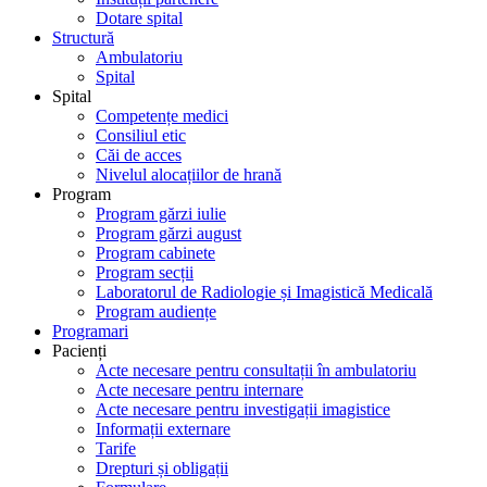
Dotare spital
Structură
Ambulatoriu
Spital
Spital
Competențe medici
Consiliul etic
Căi de acces
Nivelul alocațiilor de hrană
Program
Program gărzi iulie
Program gărzi august
Program cabinete
Program secții
Laboratorul de Radiologie și Imagistică Medicală
Program audiențe
Programari
Pacienți
Acte necesare pentru consultații în ambulatoriu
Acte necesare pentru internare
Acte necesare pentru investigații imagistice
Informații externare
Tarife
Drepturi și obligații