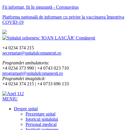
Fii informat, fii în siguranță - Coronavirus
Platforma națională de informare cu privire la vaccinarea împotriva
COVID-19
+4 0234 374 215
secretariat@spitalulcomanesti.ro
Programări ambulatoriu:
+4 0234 373 990 | +4 0743 023 710
programari@spitalulcomanesti.ro
Programări imagistică:
+4 0234 374 215 | +4 0733 696 133
MENIU
Despre spital
Prezentare spital
Istoricul spitalului
Personal medical
Instituții partenere