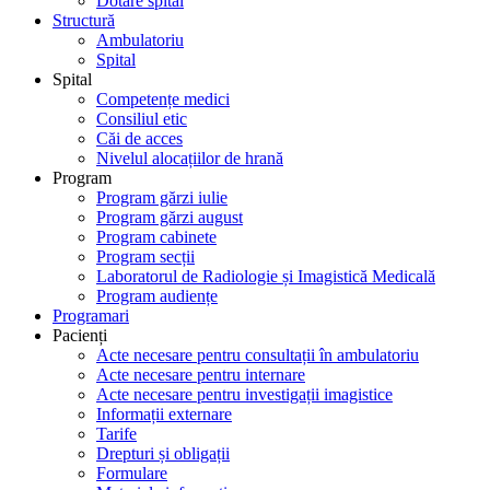
Dotare spital
Structură
Ambulatoriu
Spital
Spital
Competențe medici
Consiliul etic
Căi de acces
Nivelul alocațiilor de hrană
Program
Program gărzi iulie
Program gărzi august
Program cabinete
Program secții
Laboratorul de Radiologie și Imagistică Medicală
Program audiențe
Programari
Pacienți
Acte necesare pentru consultații în ambulatoriu
Acte necesare pentru internare
Acte necesare pentru investigații imagistice
Informații externare
Tarife
Drepturi și obligații
Formulare