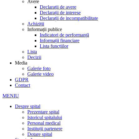
Avere
Declarații de avere
Declarații de interese
Declarații de incompatibilitate
Achiziții
Informații publice
Indicatori de performanță
Informații financiare
Lista funcțiilor
Lista
Decizii
Media
Galerie foto
Galerie video
GDPR
Contact
MENIU
Despre spital
Prezentare spital
Istoricul spitalului
Personal medical
Instituții partenere
Dotare spital