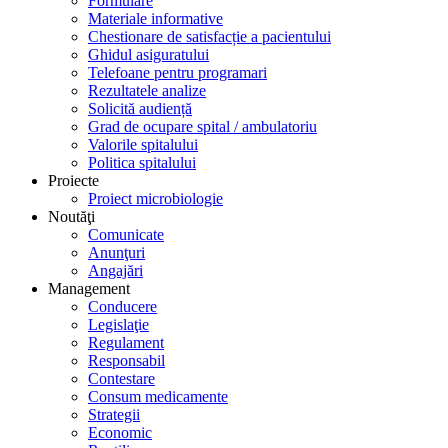
Formulare
Materiale informative
Chestionare de satisfacție a pacientului
Ghidul asiguratului
Telefoane pentru programari
Rezultatele analize
Solicită audiență
Grad de ocupare spital / ambulatoriu
Valorile spitalului
Politica spitalului
Proiecte
Proiect microbiologie
Noutăţi
Comunicate
Anunţuri
Angajări
Management
Conducere
Legislaţie
Regulament
Responsabil
Contestare
Consum medicamente
Strategii
Economic