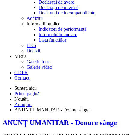
Declarații de avere
Declarații de interese
Declarații de incompatibilitate
Achiziții
Informații publice
Indicatori de performanță
Informații financiare
Lista funcțiilor
Lista
Decizii
Media
Galerie foto
Galerie video
GDPR
Contact
Sunteți aici:
Prima pagină
Noutăţi
Anunţuri
ANUNȚ UMANITAR - Donare sânge
ANUNȚ UMANITAR - Donare sânge