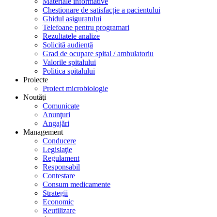
Materiale informative
Chestionare de satisfacție a pacientului
Ghidul asiguratului
Telefoane pentru programari
Rezultatele analize
Solicită audiență
Grad de ocupare spital / ambulatoriu
Valorile spitalului
Politica spitalului
Proiecte
Proiect microbiologie
Noutăţi
Comunicate
Anunţuri
Angajări
Management
Conducere
Legislaţie
Regulament
Responsabil
Contestare
Consum medicamente
Strategii
Economic
Reutilizare