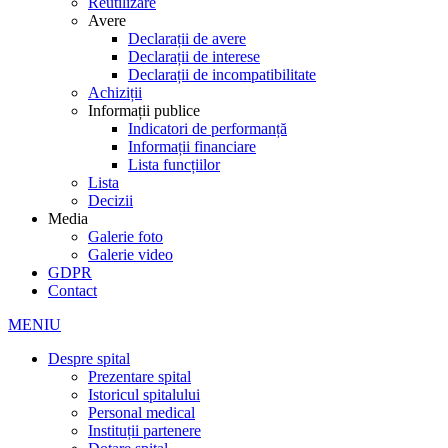
Reutilizare
Avere
Declarații de avere
Declarații de interese
Declarații de incompatibilitate
Achiziții
Informații publice
Indicatori de performanță
Informații financiare
Lista funcțiilor
Lista
Decizii
Media
Galerie foto
Galerie video
GDPR
Contact
MENIU
Despre spital
Prezentare spital
Istoricul spitalului
Personal medical
Instituții partenere