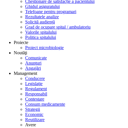
Chestionare de satisfacție a pacientului
Ghidul asiguratului
Telefoane pentru programari
Rezultatele analize
Solicită audiență
Grad de ocupare spital / ambulatoriu
Valorile spitalului
Politica spitalului
Proiecte
Proiect microbiologie
Noutăţi
Comunicate
Anunţuri
Angajări
Management
Conducere
Legislaţie
Regulament
Responsabil
Contestare
Consum medicamente
Strategii
Economic
Reutilizare
Avere