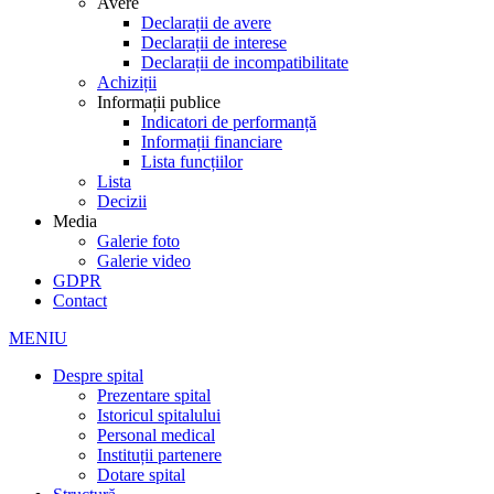
Avere
Declarații de avere
Declarații de interese
Declarații de incompatibilitate
Achiziții
Informații publice
Indicatori de performanță
Informații financiare
Lista funcțiilor
Lista
Decizii
Media
Galerie foto
Galerie video
GDPR
Contact
MENIU
Despre spital
Prezentare spital
Istoricul spitalului
Personal medical
Instituții partenere
Dotare spital