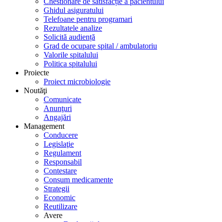
Chestionare de satisfacție a pacientului
Ghidul asiguratului
Telefoane pentru programari
Rezultatele analize
Solicită audiență
Grad de ocupare spital / ambulatoriu
Valorile spitalului
Politica spitalului
Proiecte
Proiect microbiologie
Noutăţi
Comunicate
Anunţuri
Angajări
Management
Conducere
Legislaţie
Regulament
Responsabil
Contestare
Consum medicamente
Strategii
Economic
Reutilizare
Avere