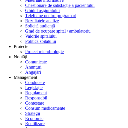
Materiale informative
Chestionare de satisfacție a pacientului
Ghidul asiguratului
Telefoane pentru programari
Rezultatele analize
Solicită audiență
Grad de ocupare spital / ambulatoriu
Valorile spitalului
Politica spitalului
Proiecte
Proiect microbiologie
Noutăţi
Comunicate
Anunţuri
Angajări
Management
Conducere
Legislaţie
Regulament
Responsabil
Contestare
Consum medicamente
Strategii
Economic
Reutilizare