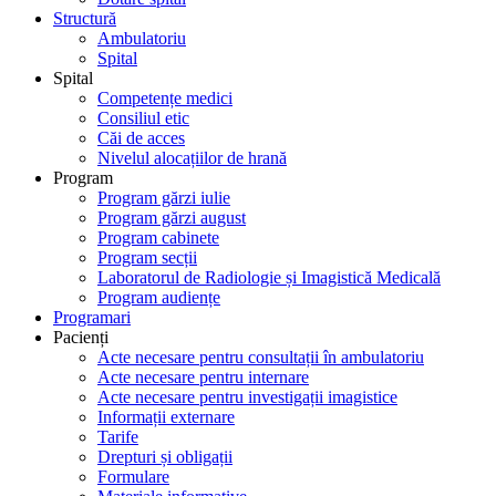
Structură
Ambulatoriu
Spital
Spital
Competențe medici
Consiliul etic
Căi de acces
Nivelul alocațiilor de hrană
Program
Program gărzi iulie
Program gărzi august
Program cabinete
Program secții
Laboratorul de Radiologie și Imagistică Medicală
Program audiențe
Programari
Pacienți
Acte necesare pentru consultații în ambulatoriu
Acte necesare pentru internare
Acte necesare pentru investigații imagistice
Informații externare
Tarife
Drepturi și obligații
Formulare