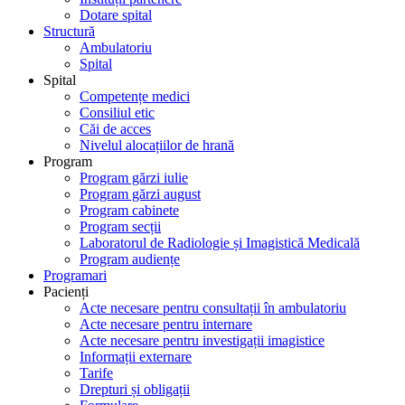
Dotare spital
Structură
Ambulatoriu
Spital
Spital
Competențe medici
Consiliul etic
Căi de acces
Nivelul alocațiilor de hrană
Program
Program gărzi iulie
Program gărzi august
Program cabinete
Program secții
Laboratorul de Radiologie și Imagistică Medicală
Program audiențe
Programari
Pacienți
Acte necesare pentru consultații în ambulatoriu
Acte necesare pentru internare
Acte necesare pentru investigații imagistice
Informații externare
Tarife
Drepturi și obligații