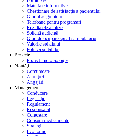
Formulare
Materiale informative
Chestionare de satisfacție a pacientului
Ghidul asiguratului
Telefoane pentru programari
Rezultatele analize
Solicită audiență
Grad de ocupare spital / ambulatoriu
Valorile spitalului
Politica spitalului
Proiecte
Proiect microbiologie
Noutăţi
Comunicate
Anunţuri
Angajări
Management
Conducere
Legislaţie
Regulament
Responsabil
Contestare
Consum medicamente
Strategii
Economic