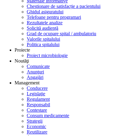
Materiale informative
Chestionare de satisfacție a pacientului
Ghidul asiguratului
Telefoane pentru programari
Rezultatele analize
Solicită audiență
Grad de ocupare spital / ambulatoriu
Valorile spitalului
Politica spitalului
Proiecte
Proiect microbiologie
Noutăţi
Comunicate
Anunţuri
Angajări
Management
Conducere
Legislaţie
Regulament
Responsabil
Contestare
Consum medicamente
Strategii
Economic
Reutilizare