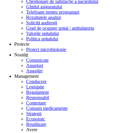
Chestionare de satisfacție a pacientului
Ghidul asiguratului
Telefoane pentru programari
Rezultatele analize
Solicită audiență
Grad de ocupare spital / ambulatoriu
Valorile spitalului
Politica spitalului
Proiecte
Proiect microbiologie
Noutăţi
Comunicate
Anunţuri
Angajări
Management
Conducere
Legislaţie
Regulament
Responsabil
Contestare
Consum medicamente
Strategii
Economic
Reutilizare
Avere