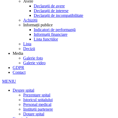
Avere
Declarații de avere
Declarații de interese
Declarații de incompatibilitate
Achiziții
Informații publice
Indicatori de performanță
Informații financiare
Lista funcțiilor
Lista
Decizii
Media
Galerie foto
Galerie video
GDPR
Contact
MENIU
Despre spital
Prezentare spital
Istoricul spitalului
Personal medical
Instituții partenere
Dotare spital