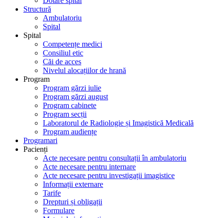
Dotare spital
Structură
Ambulatoriu
Spital
Spital
Competențe medici
Consiliul etic
Căi de acces
Nivelul alocațiilor de hrană
Program
Program gărzi iulie
Program gărzi august
Program cabinete
Program secții
Laboratorul de Radiologie și Imagistică Medicală
Program audiențe
Programari
Pacienți
Acte necesare pentru consultații în ambulatoriu
Acte necesare pentru internare
Acte necesare pentru investigații imagistice
Informații externare
Tarife
Drepturi și obligații
Formulare