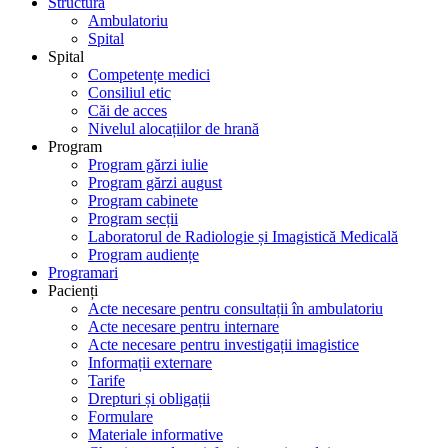
Structură
Ambulatoriu
Spital
Spital
Competențe medici
Consiliul etic
Căi de acces
Nivelul alocațiilor de hrană
Program
Program gărzi iulie
Program gărzi august
Program cabinete
Program secții
Laboratorul de Radiologie și Imagistică Medicală
Program audiențe
Programari
Pacienți
Acte necesare pentru consultații în ambulatoriu
Acte necesare pentru internare
Acte necesare pentru investigații imagistice
Informații externare
Tarife
Drepturi și obligații
Formulare
Materiale informative