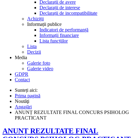
Declarații de avere
Declarații de interese
Declarații de incompatibilitate
Achiziții
Informații publice
Indicatori de performanță
Informații financiare
Lista funcțiilor
Lista
Decizii
Media
Galerie foto
Galerie video
GDPR
Contact
Sunteți aici:
Prima pagină
Noutăţi
Angajări
ANUNȚ REZULTATE FINAL CONCURS PSIHOLOG
PRACTICANT
ANUNȚ REZULTATE FINAL