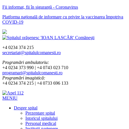
Fii informat, fii în siguranță - Coronavirus
Platforma națională de informare cu privire la vaccinarea împotriva
COVID-19
+4 0234 374 215
secretariat@spitalulcomanesti.ro
Programări ambulatoriu:
+4 0234 373 990 | +4 0743 023 710
programari@spitalulcomanesti.ro
Programări imagistică:
+4 0234 374 215 | +4 0733 696 133
MENIU
Despre spital
Prezentare spital
Istoricul spitalului
Personal medical
Instituții partenere