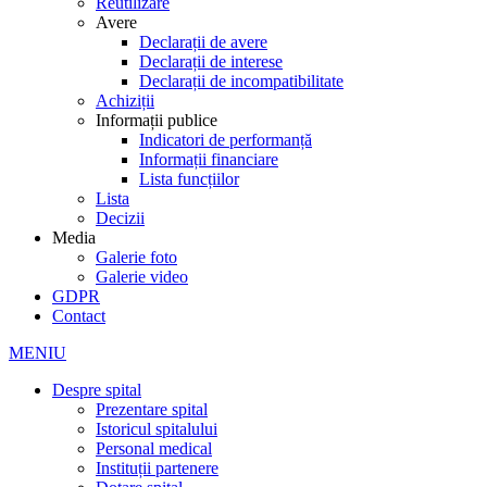
Reutilizare
Avere
Declarații de avere
Declarații de interese
Declarații de incompatibilitate
Achiziții
Informații publice
Indicatori de performanță
Informații financiare
Lista funcțiilor
Lista
Decizii
Media
Galerie foto
Galerie video
GDPR
Contact
MENIU
Despre spital
Prezentare spital
Istoricul spitalului
Personal medical
Instituții partenere